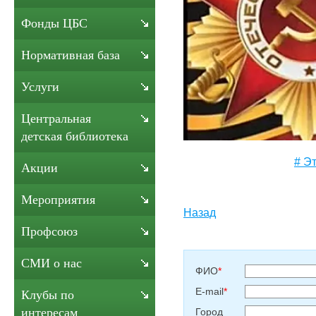
Фонды ЦБС
Нормативная база
Услуги
Центральная
детская библиотека
# Э
Акции
Мероприятия
Назад
Профсоюз
СМИ о нас
ФИО
*
E-mail
*
Клубы по
интересам
Город