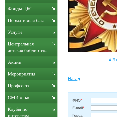
Фонды ЦБС
Нормативная база
Услуги
Центральная
детская библиотека
# Э
Акции
Мероприятия
Назад
Профсоюз
СМИ о нас
ФИО
*
E-mail
*
Клубы по
интересам
Город