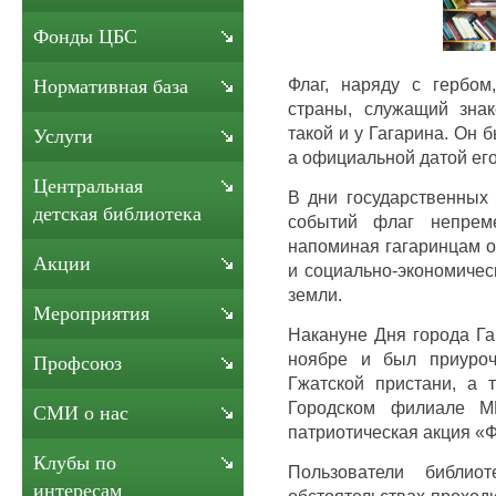
Фонды ЦБС
Флаг, наряду с гербо
Нормативная база
страны, служащий знак
такой и у Гагарина. Он 
Услуги
а официальной датой его
Центральная
В дни государственных 
детская библиотека
событий флаг непреме
напоминая гагаринцам о
Акции
и социально-экономичес
земли.
Мероприятия
Накануне Дня города Га
ноябре и был приуроч
Профсоюз
Гжатской пристани, а 
Городском филиале М
СМИ о нас
патриотическая акция «Ф
Клубы по
Пользователи библио
интересам
обстоятельствах проход