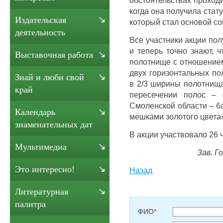
когда она получила стату
Издательская
который стал основой с
деятельность
Все участники акции по
и теперь точно знают, 
Выставочная работа
полотнище с отношением
двух горизонтальных по
Знай и люби свой
в 2/3 ширины полотнища
край
пересечении полос – 
Смоленской области – б
Календарь
мешками золотого цвета
знаменательных дат
В акции участвовало 26 ч
Мультимедиа
Зав. Г
Это интересно!
Назад
Литературная
палитра
ФИО
*