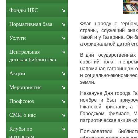
Фонды ЦБС
Флаг, наряду с гербо
Нормативная база
страны, служащий знак
такой и у Гагарина. Он 
Услуги
а официальной датой его
Центральная
В дни государственных 
детская библиотека
событий флаг непреме
напоминая гагаринцам о
Акции
и социально-экономичес
земли.
Мероприятия
Накануне Дня города Га
ноябре и был приуроч
Профсоюз
Гжатской пристани, а 
Городском филиале М
СМИ о нас
патриотическая акция «Ф
Клубы по
Пользователи библио
интересам
обстоятельствах проход