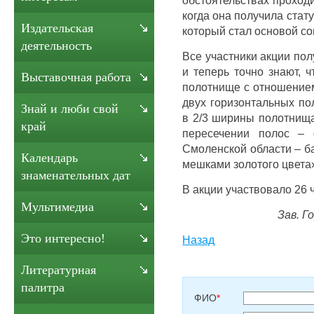
когда она получила стату
Издательская
который стал основой с
деятельность
Все участники акции по
и теперь точно знают, 
Выставочная работа
полотнище с отношением
двух горизонтальных по
Знай и люби свой
в 2/3 ширины полотнища
край
пересечении полос – 
Смоленской области – б
Календарь
мешками золотого цвета
знаменательных дат
В акции участвовало 26 ч
Мультимедиа
Зав. Г
Это интересно!
Назад
Литературная
палитра
ФИО
*