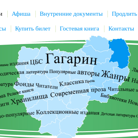
и
Афиша
Внутренние документы
Продлить
сы
Купить билет
Гостевая книга
Контакты