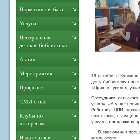
Нормативная база
Услуги
Центральная
детская библиотека
Акции
Мероприятия
19 декабря в Кармано
день библиотеку посе
Профсоюз
«Пришёл, увидел, узна
Сотрудники сельског
СМИ о нас
узнал», «А у нас нови
Работник ЦПИ позна
Клубы по
памятками, выпущенны
услугах, предложила 
интересам
В заключении прошёл
Издательская
компьютере.