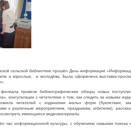
вской сельской библиотеке прошёл День информации «Информация
тили и взрослые, и молодёжь. Была оформлена выставка-просм
л».
о филиала провели библиографические обзоры новых поступлен
нка», консультации с читателями о том, как следить за новыми изд
комила читателей с изданиями малых форм (буклетами, зак
ми к различным мероприятиям, праздникам, юбилеям), рассказ
просмотреть имеющиеся видеоматериалы.
 час информационной культуры, с обучением навыкам поиска 