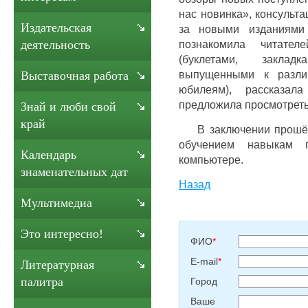
нас новинка», консульта
Издательская
за новыми изданиями
познакомила читат
деятельность
(буклетами, заклад
выпущенными к различ
Выставочная работа
юбилеям), рассказал
предложила просмотрет
Знай и люби свой
край
В заключении прошёл 
обучением навыкам 
Календарь
компьютере.
знаменательных дат
Назад
Мультимедиа
Это интересно!
ФИО
*
E-mail
*
Литературная
палитра
Город
Ваше