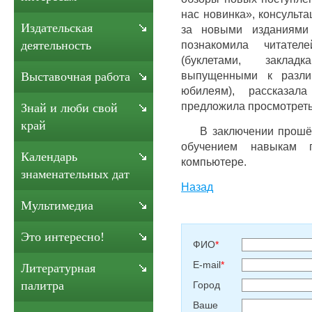
нас новинка», консульта
Издательская
за новыми изданиями
познакомила читат
деятельность
(буклетами, заклад
выпущенными к различ
Выставочная работа
юбилеям), рассказал
предложила просмотрет
Знай и люби свой
край
В заключении прошёл 
обучением навыкам 
Календарь
компьютере.
знаменательных дат
Назад
Мультимедиа
Это интересно!
ФИО
*
E-mail
*
Литературная
палитра
Город
Ваше