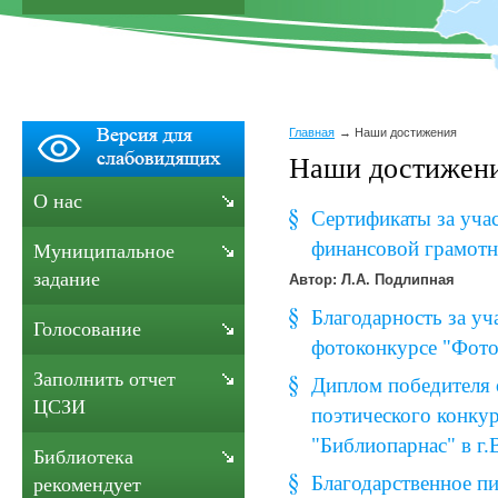
Главная
Наши достижения
Наши достижен
О нас
Сертификаты за учас
финансовой грамотн
Муниципальное
задание
Автор: Л.А. Подлипная
Благодарность за уч
Голосование
фотоконкурсе "Фотос
Заполнить отчет
Диплом победителя 
ЦСЗИ
поэтического конку
"Библиопарнас" в г.
Библиотека
Благодарственное п
рекомендует