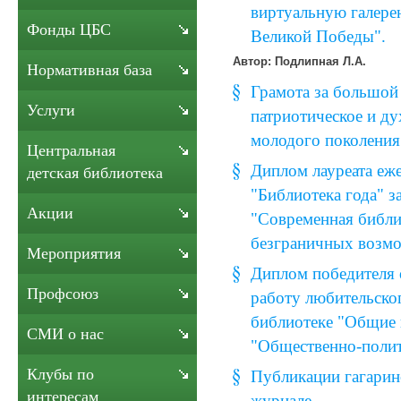
виртуальную галере
Фонды ЦБС
Великой Победы".
Автор: Подлипная Л.А.
Нормативная база
Грамота за большой
Услуги
патриотическое и ду
молодого поколения
Центральная
Диплом лауреата еж
детская библиотека
"Библиотека года" з
Акции
"Современная библи
безграничных возм
Мероприятия
Диплом победителя 
Профсоюз
работу любительско
библиотеке "Общие 
СМИ о нас
"Общественно-полит
Клубы по
Публикации гагарин
интересам
журнале