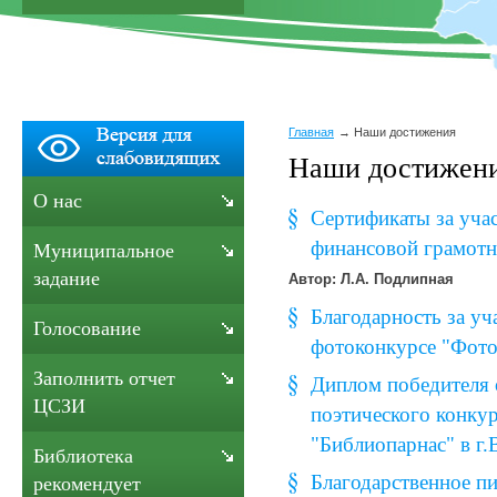
Главная
Наши достижения
Наши достижен
О нас
Сертификаты за учас
финансовой грамотн
Муниципальное
задание
Автор: Л.А. Подлипная
Благодарность за уч
Голосование
фотоконкурсе "Фотос
Заполнить отчет
Диплом победителя 
ЦСЗИ
поэтического конку
"Библиопарнас" в г.
Библиотека
Благодарственное п
рекомендует