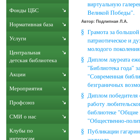
виртуальную галере
Фонды ЦБС
Великой Победы".
Автор: Подлипная Л.А.
Нормативная база
Грамота за большой
Услуги
патриотическое и ду
молодого поколения
Центральная
Диплом лауреата еж
детская библиотека
"Библиотека года" з
Акции
"Современная библи
безграничных возм
Мероприятия
Диплом победителя 
Профсоюз
работу любительско
библиотеке "Общие 
СМИ о нас
"Общественно-полит
Клубы по
Публикации гагарин
интересам
журнале