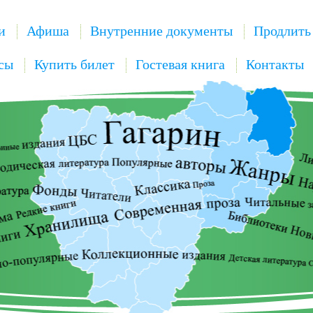
и
Афиша
Внутренние документы
Продлить
сы
Купить билет
Гостевая книга
Контакты