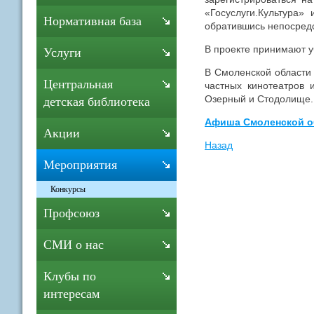
«Госуслуги.Культура»
Нормативная база
обратившись непосредс
В проекте принимают у
Услуги
В Смоленской области
Центральная
частных кинотеатров 
Озерный и Стодолище. 
детская библиотека
Афиша Смоленской о
Акции
Назад
Мероприятия
Конкурсы
Профсоюз
СМИ о нас
Клубы по
интересам