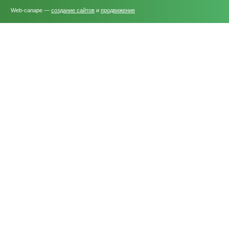
Web-canape —
создание сайтов
и
продвижение