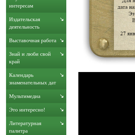
интересам
Издательская
деятельность
Выставочная работа
Знай и люби свой
край
Календарь
знаменательных дат
Мультимедиа
Это интересно!
Литературная
палитра