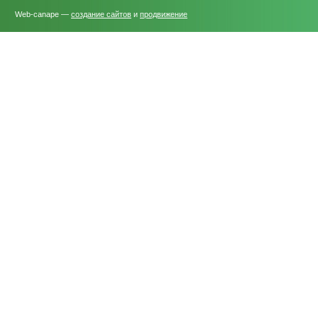
Web-canape —
создание сайтов
и
продвижение