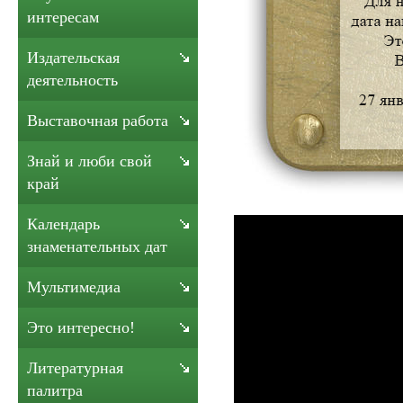
интересам
Издательская
деятельность
Выставочная работа
Знай и люби свой
край
Календарь
знаменательных дат
Мультимедиа
Это интересно!
Литературная
палитра