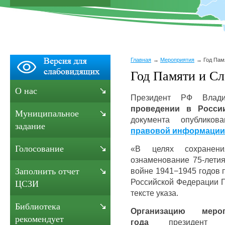
Главная
Мероприятия
Год Пам
Год Памяти и Сл
О нас
Президент РФ Влад
проведении в Росси
Муниципальное
документа опублик
задание
правовой информации
Голосование
«В целях сохранен
ознаменование 75-лети
войне 1941−1945 годов 
Заполнить отчет
Российской Федерации Г
ЦСЗИ
тексте указа.
Библиотека
Организацию мер
рекомендует
года
президент