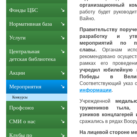
организационный ко
Фонды ЦБС
работу будет руководи
Вайно.
Нормативная база
Правительству поруче
разработку и ут
Услуги
мероприятий по 
славы.
Органам испол
Центральная
рекомендовано осущест
детская библиотека
рамках его проведени
учредил юбилейную 
Акции
Победы в Велик
Соответствующий указ 
Мероприятия
информации
.
Конкурсы
Учрежденной
медалью
Профсоюз
тружеников тыла, 
узников концлагерей
сражались в рядах Воор
СМИ о нас
На лицевой стороне м
Клубы по