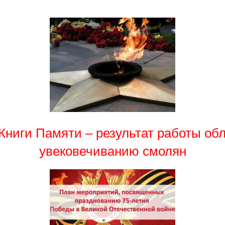
Книги Памяти – результат работы об
увековечиванию смолян