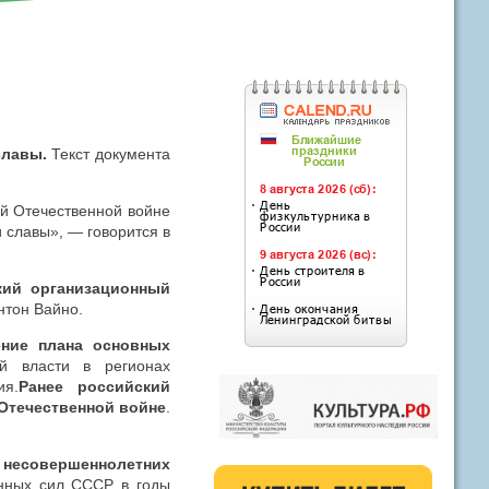
славы.
Текст документа
ой Отечественной войне
 славы», — говорится в
кий организационный
нтон Вайно.
ение плана основных
й власти в регионах
ия.
Ранее российский
Отечественной войне
.
 несовершеннолетних
енных сил СССР в годы