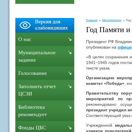
Главная
Мероприятия
Год
Год Памяти и
О нас
Президент РФ Владим
опубликован на
офици
Муниципальное
«В целях сохранения и
задание
1941−1945 годов поста
тексте указа.
Голосование
Организацию меропр
комитет «Победа»
, к
Заполнить отчет
Правительству пору
ЦСЗИ
мероприятий по пр
рекомендовано осущ
Библиотека
президент учредил ю
рекомендует
Соответствующий указ
Учрежденной
медаль
Фонды ЦБС
узников концлагерей