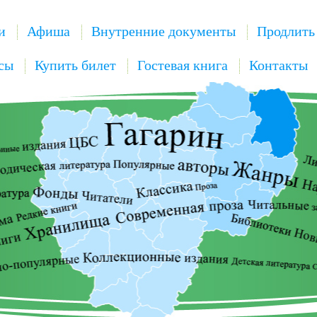
и
Афиша
Внутренние документы
Продлить
сы
Купить билет
Гостевая книга
Контакты