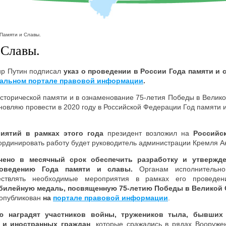
 Памяти и Славы.
 Славы.
ир Путин подписал
указ о проведении в России Года памяти и 
альном портале правовой информации
.
сторической памяти и в ознаменование 75-летия Победы в Велик
новляю провести в 2020 году в Российской Федерации Год памяти и
иятий в рамках этого года
президент возложил на
Российс
оординировать работу будет руководитель администрации Кремля А
чено в месячный срок обеспечить разработку и утвержд
оведению Года памяти и славы.
Органам исполнительно
ествлять необходимые мероприятия в рамках его проведен
билейную медаль, посвященную 75-летию Победы в Великой 
 опубликован
на
портале правовой информации
.
ю наградят участников войны, тружеников тыла, бывших
 и иностранных граждан
, которые сражались в рядах Вооруж