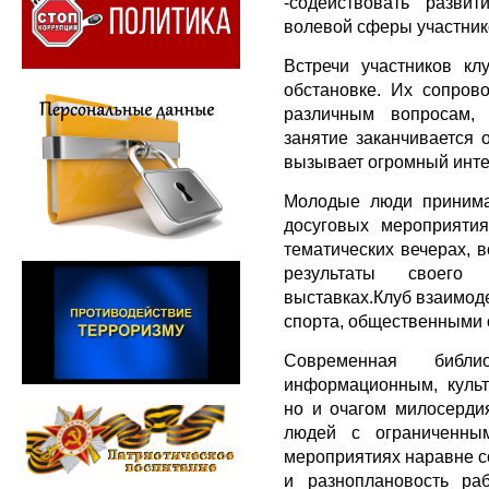
-содействовать разви
волевой сферы участник
Встречи участников кл
обстановке. Их сопров
различным вопросам, 
занятие заканчивается
вызывает огромный интер
Молодые люди принимаю
досуговых мероприятия
тематических вечерах, 
результаты своего
выставках.Клуб взаимод
спорта, общественными 
Современная библ
информационным, культ
но и очагом милосерди
людей с ограниченны
мероприятиях наравне с
и разноплановость ра