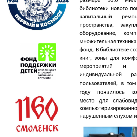
размере 10,0 мил
библиотеки нового по
капитальный рем
пространства, зак
оборудование, ком
множительная техника
фонд. В библиотеке с
книг, зоны для комфо
мероприятий и м
индивидуальной р
пользователей, в то
появилось ко
году
место для слабовид
компьютеризированное
нарушенным слухом 