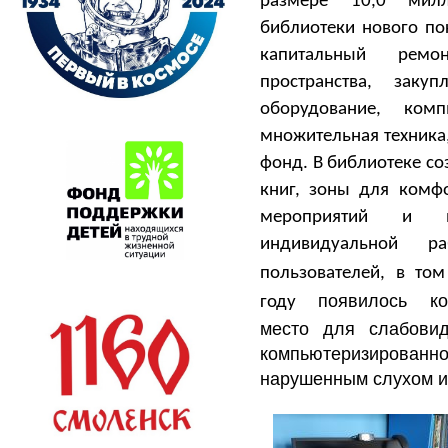
размере 10,0 мил
библиотеки нового по
капитальный рем
пространства, зак
оборудование, ком
множительная техника
фонд. В библиотеке с
книг, зоны для комфо
мероприятий и м
индивидуальной р
пользователей, в то
появилось ко
году
место для слабовид
компьютеризированное
нарушенным слухом 