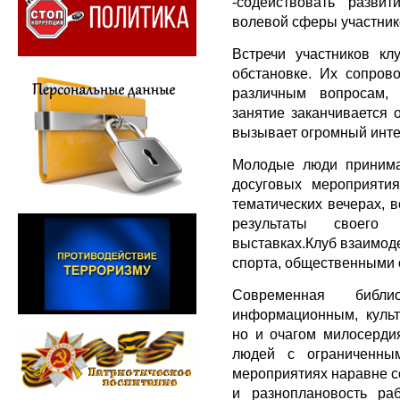
-содействовать разви
волевой сферы участник
Встречи участников кл
обстановке. Их сопров
различным вопросам, 
занятие заканчивается
вызывает огромный интер
Молодые люди принимаю
досуговых мероприятия
тематических вечерах, 
результаты своего
выставках.Клуб взаимод
спорта, общественными 
Современная библ
информационным, культ
но и очагом милосерди
людей с ограниченны
мероприятиях наравне с
и разноплановость ра