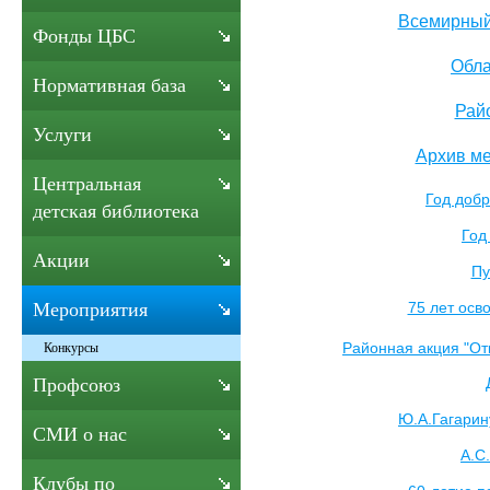
Всемирный 
Фонды ЦБС
Обла
Нормативная база
Рай
Услуги
Архив ме
Центральная
Год добр
детская библиотека
Год
Акции
Пу
75 лет ос
Мероприятия
Районная акция "Отк
Конкурсы
Профсоюз
Ю.А.Гагарин
СМИ о нас
А.С
Клубы по