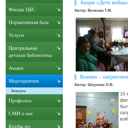
Акция «Дети войны
Фонды ЦБС
Автор: Волкова Т.М.
Нормативная база
Услуги
Центральная
детская библиотека
Акции
Военно – патриотич
Мероприятия
Автор: Шпунова О.В.
Конкурсы
1
0 
фи
Профсоюз
бы
па
СМИ о нас
вой
Клубы по