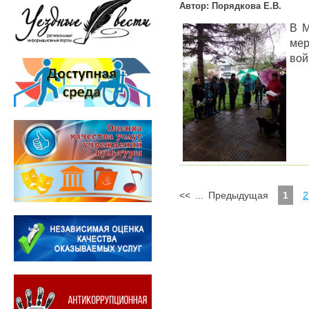
Автор: Порядкова Е.В.
В М
мер
вой
<<
...
Предыдущая
1
2