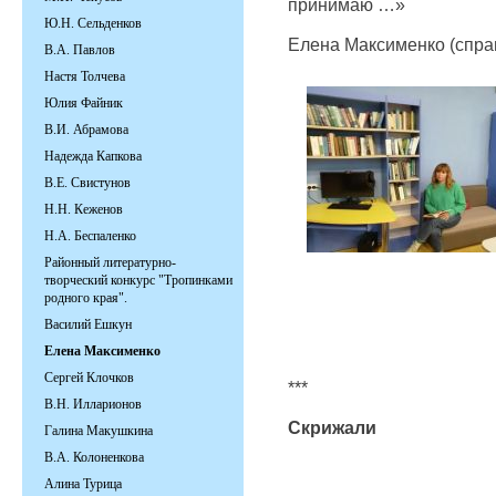
принимаю …»
Ю.Н. Сельденков
Елена Максименко (спра
В.А. Павлов
Настя Толчева
Юлия Файник
В.И. Абрамова
Надежда Капкова
В.Е. Свистунов
Н.Н. Кеженов
Н.А. Беспаленко
Районный литературно-
творческий конкурс "Тропинками
родного края".
Василий Ешкун
Елена Максименко
Сергей Клочков
***
В.Н. Илларионов
Скрижали
Галина Макушкина
В.А. Колоненкова
Алина Турица