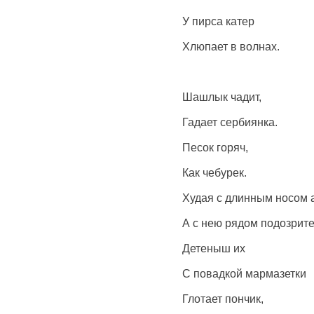
У пирса катер
Хлюпает в волнах.
Шашлык чадит,
Гадает сербиянка.
Песок горяч,
Как чебурек.
Худая с длинным носом 
А с нею рядом подозрите
Детеныш их
С повадкой мармазетки
Глотает пончик,