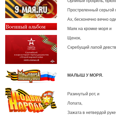
Орлиный профиль, брюх
Простреленный серьгой 
Ах, бесконечно вечно од
Маяк на кромке моря и
Щенок,
Скребущий лапой девств
МАЛЫШ У МОРЯ.
Разинутый рот, и
Лопата,
Зажата в нетвердой руке