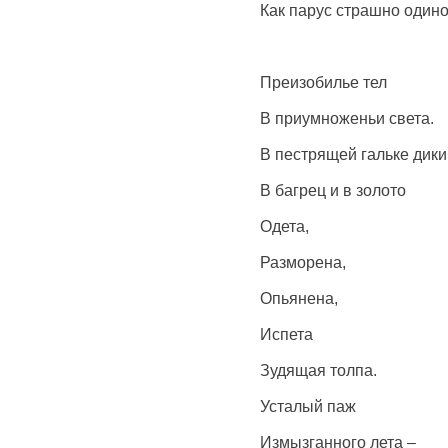
Как парус страшно один
Преизобилье тел
В приумноженьи света.
В пестрящей гальке дики
В багрец и в золото
Одета,
Разморена,
Опьянена,
Испета
Зудящая толпа.
Усталый паж
Измызганного лета –