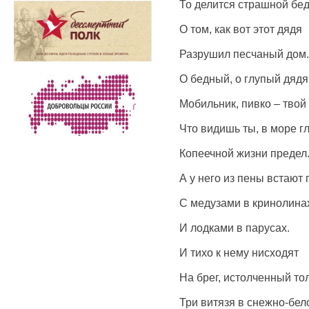
То делится страшной бе
О том, как вот этот дядя
Разрушил песчаный дом.
О бедный, о глупый дядя
Мобильник, пивко – твой 
Что видишь ты, в море г
Копеечной жизни предел
А у него из пены встают
С медузами в кринолина
И лодками в парусах.
И тихо к нему нисходят
На брег, истолченный то
Три витязя в снежно-бел