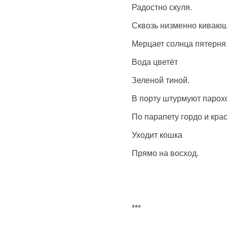
Радостно скуля.
Сквозь низменно кивающ
Мерцает солнца пятерня
Вода цветёт
Зеленой тиной.
В порту штурмуют парох
По парапету гордо и кра
Уходит кошка
Прямо на восход.
***