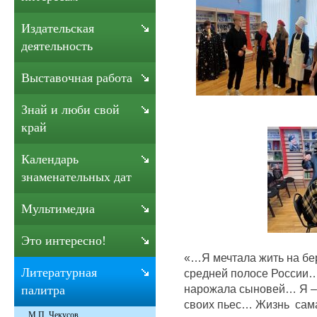
Издательская
деятельность
Выставочная работа
Знай и люби свой
край
Календарь
знаменательных дат
Мультимедиа
Это интересно!
«…Я мечтала жить на бер
Литературная
средней полосе России… 
нарожала сыновей… Я – 
палитра
своих пьес… Жизнь сама 
М.П. Чекусов