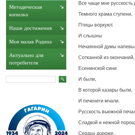
Все чаще мне русскость
Методическая
Темного храма ступени,
копилка
Птицы воркуют.
Наши достижения
И слышны
Моя малая Родина
Нечаянной думы напевы
Актуально для
Сотканной из окончаний,
потребителя
Есенинской сини
И были,
В которой хазары были,
И печенеги мчали.
Русскость вьюжной печа
Сладкой и нежной поро
Сердцу дороже,