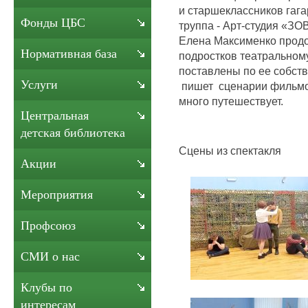
и старшеклассников гаг
Фонды ЦБС
труппа - Арт-студия «ЗО
Елена Максименко продо
Нормативная база
подростков театральному
поставлены по ее собств
Услуги
пишет сценарии фильмов
много путешествует.
Центральная
детская библиотека
Сцены из спектакля
Акции
Мероприятия
Профсоюз
СМИ о нас
Клубы по
интересам