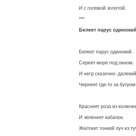
И с головой золотой.
***
Белеет парус одиноки
Белеет парус одинокий.
Сереет море под окном.
И негр сказочно- далеки
Чернеет где-то за бугром
Краснеет роза из колючек
И зеленеет кабачок.
Желтеет тонкий луч из ту