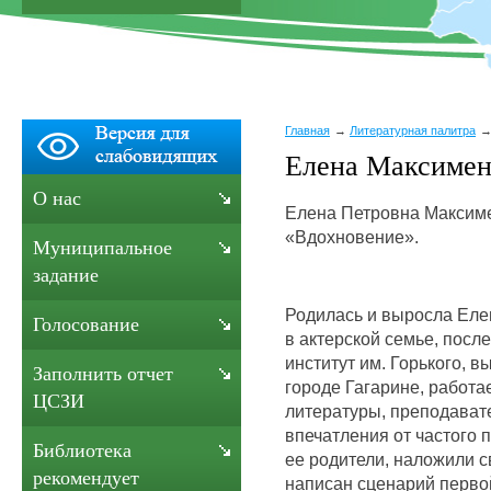
Главная
Литературная палитра
Елена Максимен
О нас
Елена Петровна Максимен
«Вдохновение».
Муниципальное
задание
Родилась и выросла Еле
Голосование
в актерской семье, пос
институт им. Горького, в
Заполнить отчет
городе Гагарине, работа
ЦСЗИ
литературы, преподават
впечатления от частого 
Библиотека
ее родители, наложили с
рекомендует
написан сценарий перво