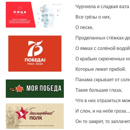
Чурчхела и сладкая вата
Все грёзы о них,
О песке,
Проделанных стёжках-до
О ямках с солёной водой
О крабьих скрюченных н
Которые лижет прибой.
Панама скрывает от сол
Такие большие глаза,
Что в них отразиться мо
И слон, и на небе гроза
Он то замрет, то заплачет