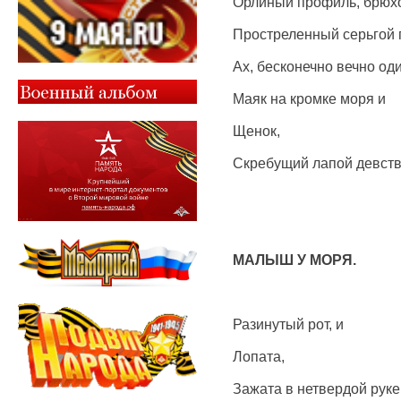
Орлиный профиль, брюх
Простреленный серьгой 
Ах, бесконечно вечно од
Маяк на кромке моря и
Щенок,
Скребущий лапой девств
МАЛЫШ У МОРЯ.
Разинутый рот, и
Лопата,
Зажата в нетвердой руке