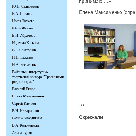
принимаю …»
Ю.Н. Сельденков
Елена Максименко (спра
В.А. Павлов
Настя Толчева
Юлия Файник
В.И. Абрамова
Надежда Капкова
В.Е. Свистунов
Н.Н. Кеженов
Н.А. Беспаленко
Районный литературно-
творческий конкурс "Тропинками
родного края".
Василий Ешкун
Елена Максименко
Сергей Клочков
***
В.Н. Илларионов
Скрижали
Галина Макушкина
В.А. Колоненкова
Алина Турица