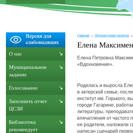
Главная
Литературная палитра
Елена Максимен
О нас
Елена Петровна Максимен
«Вдохновение».
Муниципальное
задание
Родилась и выросла Еле
Голосование
в актерской семье, пос
институт им. Горького, в
Заполнить отчет
городе Гагарине, работа
ЦСЗИ
литературы, преподават
впечатления от частого 
Библиотека
ее родители, наложили с
рекомендует
написан сценарий перво