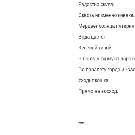
Радостно скуля.
Сквозь низменно кивающ
Мерцает солнца пятерня
Вода цветёт
Зеленой тиной.
В порту штурмуют парох
По парапету гордо и кра
Уходит кошка
Прямо на восход.
***