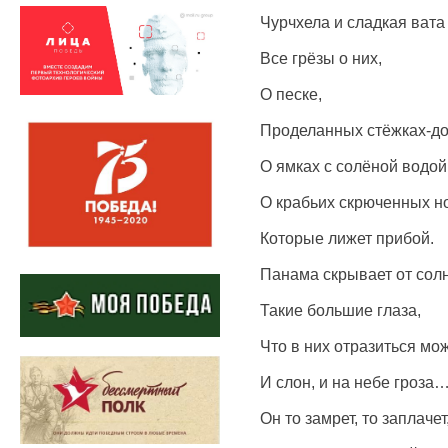
Чурчхела и сладкая вата
Все грёзы о них,
О песке,
Проделанных стёжках-до
О ямках с солёной водой
О крабьих скрюченных н
Которые лижет прибой.
Панама скрывает от сол
Такие большие глаза,
Что в них отразиться мо
И слон, и на небе гроза
Он то замрет, то заплачет