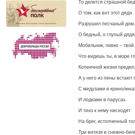
То делится страшной бе
О том, как вот этот дядя
Разрушил песчаный дом.
О бедный, о глупый дядя
Мобильник, пивко – твой 
Что видишь ты, в море г
Копеечной жизни предел
А у него из пены встают
С медузами в кринолина
И лодками в парусах.
И тихо к нему нисходят
На брег, истолченный то
Три витязя в снежно-бел