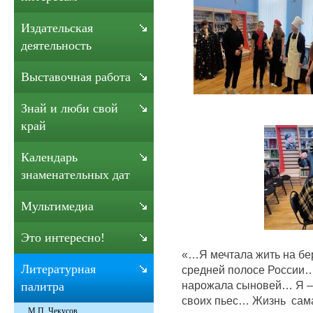
Издательская
деятельность
Выставочная работа
Знай и люби свой
край
Календарь
знаменательных дат
Мультимедиа
Это интересно!
«…Я мечтала жить на бер
Литературная
средней полосе России… 
нарожала сыновей… Я – 
палитра
своих пьес… Жизнь сама 
М.П. Чекусов