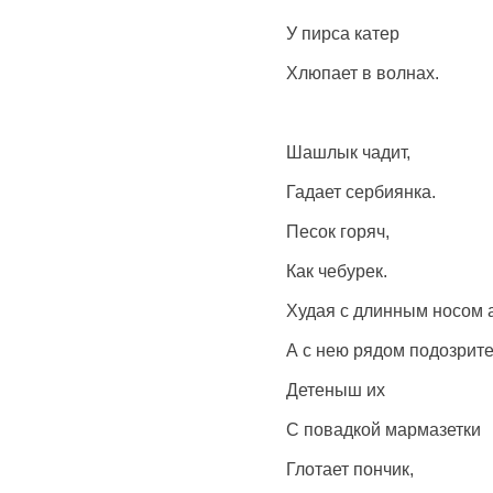
У пирса катер
Хлюпает в волнах.
Шашлык чадит,
Гадает сербиянка.
Песок горяч,
Как чебурек.
Худая с длинным носом 
А с нею рядом подозрите
Детеныш их
С повадкой мармазетки
Глотает пончик,