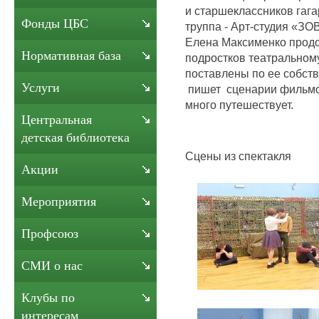
и старшеклассников гаг
Фонды ЦБС
труппа - Арт-студия «ЗО
Елена Максименко продо
Нормативная база
подростков театральному
поставлены по ее собств
Услуги
пишет сценарии фильмов
много путешествует.
Центральная
детская библиотека
Сцены из спектакля
Акции
Мероприятия
Профсоюз
СМИ о нас
Клубы по
интересам