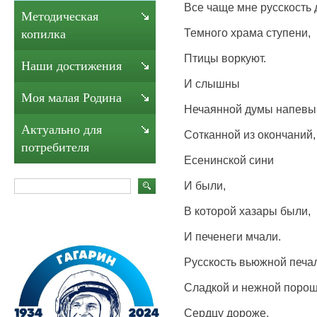
Все чаще мне русскость
Методическая
Темного храма ступени,
копилка
Птицы воркуют.
Наши достижения
И слышны
Моя малая Родина
Нечаянной думы напевы
Актуально для
Сотканной из окончаний,
потребителя
Есенинской сини
И были,
В которой хазары были,
И печенеги мчали.
Русскость вьюжной печа
Сладкой и нежной поро
Сердцу дороже,