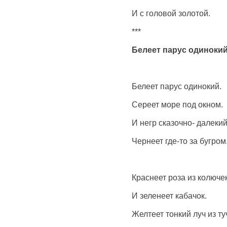
И с головой золотой.
***
Белеет парус одиноки
Белеет парус одинокий.
Сереет море под окном.
И негр сказочно- далеки
Чернеет где-то за бугром
Краснеет роза из колючек
И зеленеет кабачок.
Желтеет тонкий луч из ту