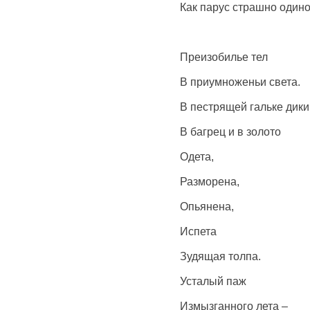
Как парус страшно один
Преизобилье тел
В приумноженьи света.
В пестрящей гальке дики
В багрец и в золото
Одета,
Разморена,
Опьянена,
Испета
Зудящая толпа.
Усталый паж
Измызганного лета –