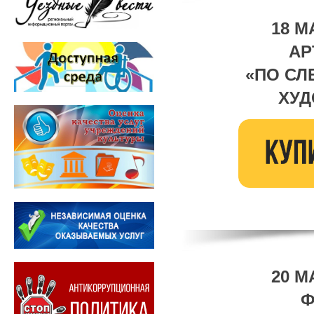
18 М
АР
«ПО СЛ
ХУД
20 М
Ф