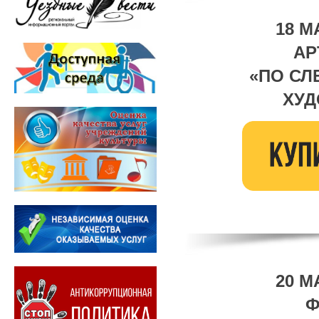
18 М
АР
«ПО СЛ
ХУД
20 М
Ф