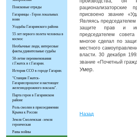
производства, он 
рационализаторские 
Поисковые отряды
присвоено звание «Уда
Гагаринцы - Герои локальных
воин
Являясь председателем 
Усадьбы Гагаринского района
защите прав и инт
председателем совета
55 лет первого полета человека в
космос
многое сделал по защи
Необычные люди, интересные
местного самоуправлени
факты,удивительные судьбы
власти. 30 декабря 19
50-летие переименования
звание «Почетный гражд
г.Гжатск в г.Гагарин.
Умер.
История ССО в городе Гагарин.
"Станция Гжатск-
Гагарин:прошлое и настоящее
железнодорожного вокзала".
Парта героя в Гагаринском
районе
Роль смолян в присоединении
Крыма к России
Назад
Земля Смоленская -земля
героическая
Раны войны