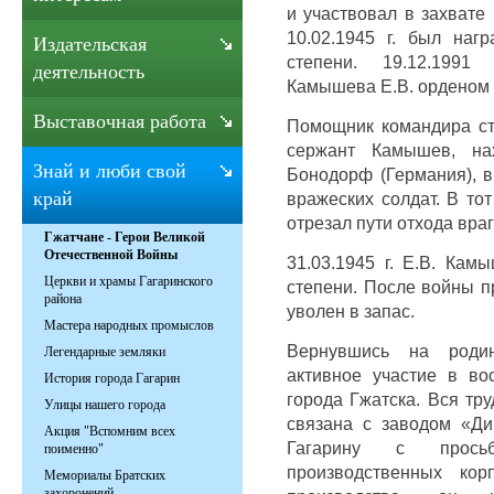
и участвовал в захвате 
10.02.1945 г. был наг
Издательская
степени. 19.12.1991 
деятельность
Камышева Е.В. орденом 
Выставочная работа
Помощник командира ст
сержант Камышев, на
Знай и люби свой
Бонодорф (Германия), в
край
вражеских солдат. В то
отрезал пути отхода враг
Гжатчане - Герои Великой
Отечественной Войны
31.03.1945 г. Е.В. Кам
Церкви и храмы Гагаринского
степени. После войны п
района
уволен в запас.
Мастера народных промыслов
Вернувшись на родин
Легендарные земляки
активное участие в во
История города Гагарин
города Гжатска. Вся тр
Улицы нашего города
связана с заводом «Ди
Акция "Вспомним всех
Гагарину с прос
поименно"
производственных кор
Мемориалы Братских
захоронений