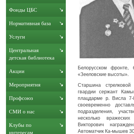
Фонды ЦБС
Нормативная база
Услуги
Центральная
детская библиотека
Белорусском фронте, 
Акции
«Зееловские высоты».
Мероприятия
Старшина стрелковой 
гвардии сержант Камы
Профсоюз
плацдарме р. Висла 7-8
своевременно достав
подразделения, учас
СМИ о нас
несколько вражеских 
Викторович награжде
Клубы по
Автоматчик Ка-мышев 30.
интересам