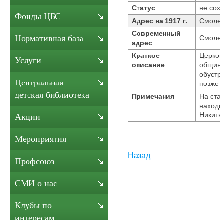
Статус
не сох
Фонды ЦБС
Адрес на 1917 г.
Смолен
Современный
Нормативная база
Смолен
адрес
Краткое
Церко
Услуги
описание
общин
обуст
Центральная
позже
детская библиотека
Примечания
На ст
наход
Никит
Акции
Мероприятия
Назад
Профсоюз
СМИ о нас
Клубы по
интересам