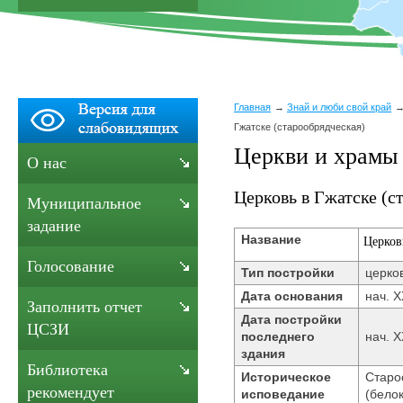
Главная
Знай и люби свой край
Гжатске (старообрядческая)
Церкви и храмы 
О нас
Церковь в Гжатске (с
Муниципальное
задание
Название
Церков
Голосование
Тип постройки
церко
Дата основания
нач. Х
Заполнить отчет
Дата постройки
ЦСЗИ
последнего
нач. Х
здания
Библиотека
Историческое
Старо
рекомендует
исповедание
(бело