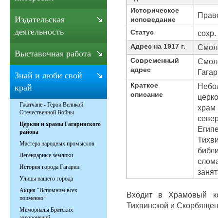
Историческое
Прав
Издательская
исповедание
деятельность
Статус
сохр.
Адрес на 1917 г.
Смоле
Выставочная работа
Современный
Смоле
адрес
Гагар
Знай и люби свой
Краткое
Небо
край
описание
церко
Гжатчане - Герои Великой
храм 
Отечественной Войны
север
Церкви и храмы Гагаринского
Египе
района
Тихви
Мастера народных промыслов
библи
Легендарные земляки
слома
История города Гагарин
занят
Улицы нашего города
Акция "Вспомним всех
Входит в Храмовый ко
поименно"
Тихвинской и Скорбящен
Мемориалы Братских
захоронений