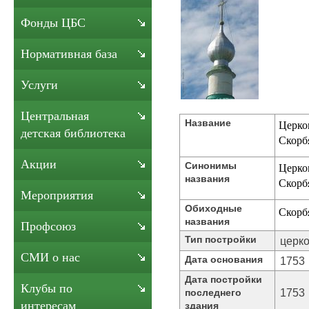
Фонды ЦБС
Нормативная база
Услуги
Центральная
Название
Церко
детская библиотека
Скорб
Акции
Синонимы
Церко
названия
Скорб
Мероприятия
Обиходные
Скорб
названия
Профсоюз
Тип постройки
церк
СМИ о нас
Дата основания
1753
Дата постройки
Клубы по
1753
последнего
интересам
здания