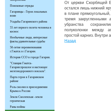
От церкви Скорбящей Б
Поисковые отряды
остался лишь нижний яр
Гагаринцы - Герои локальных
в плане прямоугольный,
воин
тремя закругленными 
Усадьбы Гагаринского района
убранства сохрани
55 лет первого полета человека в
полуколонки между 
космос
простой карниз. Внутри 
Необычные люди, интересные
Назад
факты,удивительные судьбы
50-летие переименования
г.Гжатск в г.Гагарин.
История ССО в городе Гагарин.
"Станция Гжатск-
Гагарин:прошлое и настоящее
железнодорожного вокзала".
Парта героя в Гагаринском
районе
Роль смолян в присоединении
Крыма к России
Земля Смоленская -земля
героическая
Раны войны