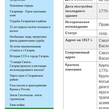
Поисковые отряды
Дата постройки
1770-
последнего
Гагаринцы - Герои локальных
здания
воин
Усадьбы Гагаринского района
Историческое
Прав
исповедание
55 лет первого полета человека в
космос
Статус
сохр.
Необычные люди, интересные
Адрес на 1917 г.
Смоле
факты,удивительные судьбы
Васи
50-летие переименования
г.Гжатск в г.Гагарин.
Современный
Смоле
История ССО в городе Гагарин.
адрес
Васи
"Станция Гжатск-
Краткое
Кирпи
Гагарин:прошлое и настоящее
описание
железнодорожного вокзала".
1770-
Крупн
Парта героя в Гагаринском
районе
вось
Роль смолян в присоединении
диаг
Крыма к России
ярусн
Земля Смоленская -земля
трапе
героическая
асим
Раны войны
колок