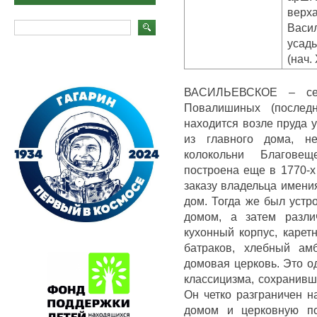
верха
Васил
усад
(нач. 
ВАСИЛЬЕВСКОЕ – село
Повалишиных (последн
находится возле пруда у
из главного дома, не
колокольни Благове
построена еще в 1770-х 
заказу владельца имен
дом. Тогда же был устр
домом, а затем разли
кухонный корпус, карет
батраков, хлебный ам
домовая церковь. Это о
классицизма, сохранивш
Он четко разграничен н
домом и церковную по