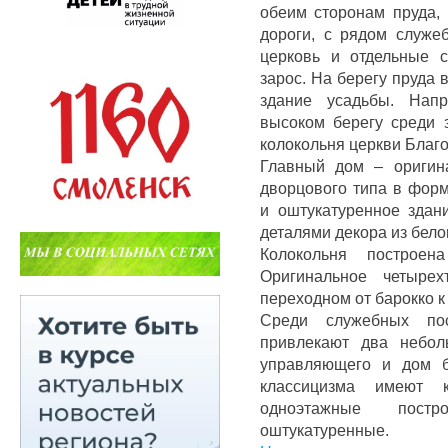
обеим сторонам пруда, 
дороги, с рядом служе
церковь и отдельные 
зарос. На берегу пруда
здание усадьбы. Напр
высоком берегу среди 
колокольня церкви Благ
Главный дом – оригин
дворцового типа в форм
и оштукатуренное здан
деталями декора из бело
Колокольня построен
Оригинальное четырех
переходном от барокко к
Среди служебных по
привлекают два небол
управляющего и дом б
классицизма имеют
одноэтажные пост
оштукатуренные.