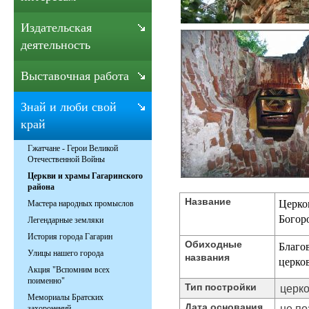
Издательская
деятельность
Выставочная работа
Знай и люби свой
край
Гжатчане - Герои Великой
Отечественной Войны
Церкви и храмы Гагаринского
района
Название
Церко
Мастера народных промыслов
Богор
Легендарные земляки
История города Гагарин
Обиходные
Благо
Улицы нашего города
названия
церко
Акция "Вспомним всех
поименно"
Тип постройки
церк
Мемориалы Братских
Дата основания
не по
захоронений