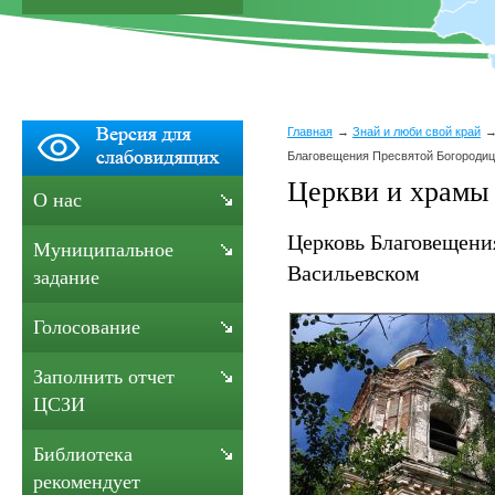
Главная
Знай и люби свой край
Благовещения Пресвятой Богородиц
Церкви и храмы 
О нас
Церковь Благовещени
Муниципальное
Васильевском
задание
Голосование
Заполнить отчет
ЦСЗИ
Библиотека
рекомендует