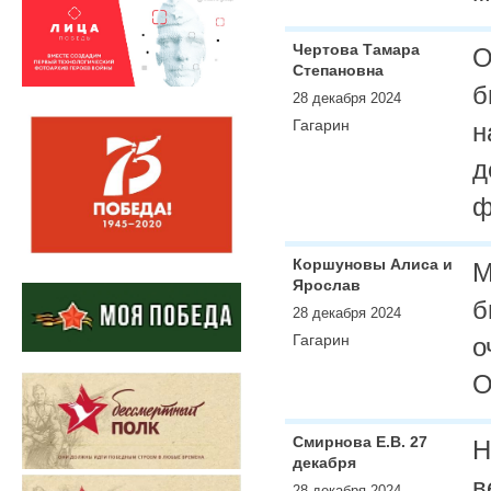
Чертова Тамара
О
Степановна
б
28 декабря 2024
Гагарин
н
д
ф
Коршуновы Алиса и
М
Ярослав
б
28 декабря 2024
Гагарин
о
О
Смирнова Е.В. 27
Н
декабря
в
28 декабря 2024