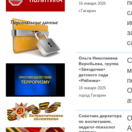
п
16 января 2025
г.Гагарин
с
и
з
с
Ольга Николаевна
С
Воробьева, группа
м
«Звездочки»
детского сада
п
«Рябинка»
16 января 2025
О
город Гагарин
а
Советник директора
О
по воспитанию,
А
педагог-психолог