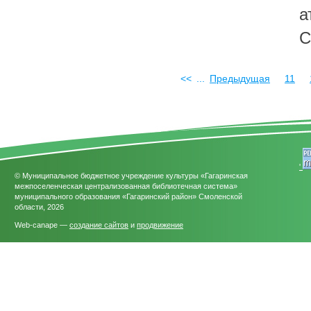
а
С
<<
...
Предыдущая
11
'
© Муниципальное бюджетное учреждение культуры «Гагаринская
межпоселенческая централизованная библиотечная система»
муниципального образования «Гагаринский район» Смоленской
области, 2026
Web-canape —
создание сайтов
и
продвижение