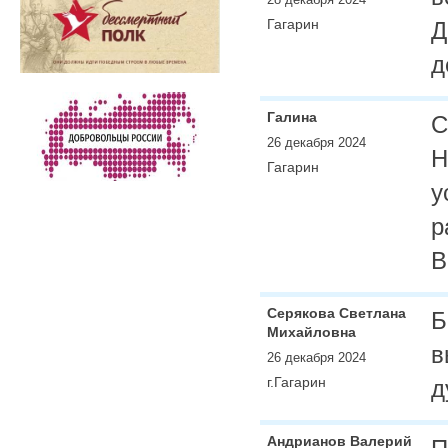
Гагарин
Д
д
Галина
С
26 декабря 2024
Н
Гагарин
у
р
В
Серякова Светлана
Б
Михайловна
в
26 декабря 2024
г.Гагарин
д
Андрианов Валерий