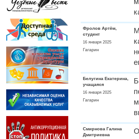
м
к
Фролов Артём,
М
студент
к
16 января 2025
Гагарин
н
е
Белугина Екатерина,
Б
учащаяся
п
16 января 2025
Гагарин
м
в
Смирнова Галина
О
Дмитриевна