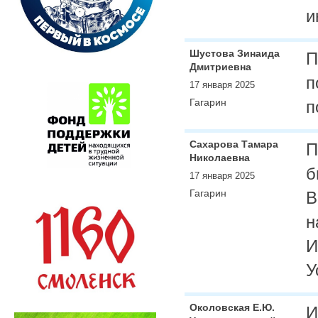
и
Шустова Зинаида
П
Дмитриевна
п
17 января 2025
Гагарин
п
Сахарова Тамара
П
Николаевна
б
17 января 2025
Гагарин
В
н
И
У
Околовская Е.Ю.
И