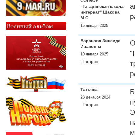
СОГБОУ
а
"Гагаринская школа-
интернат" Шакова
р
М.С.
15 января 2025
Баранова Зинаида
О
Ивановна
"
10 января 2025
г.Гагарин
т
р
Татьяна
Б
28 декабря 2024
п
г.Гагарин
Э
н
м