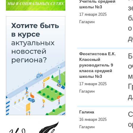
Учитель средней
з
школы №3
17 января 2025
б
Гагарин
о
д
Феоктистова Е.К.
Б
Классный
о
руководитель 9
класса средней
м
школы №3
17 января 2025
Г
Гагарин
д
Галина
С
16 января 2025
о
Гагарин