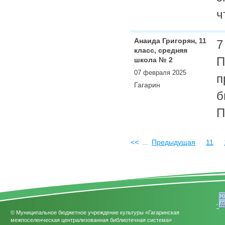
ч
Анаида Григорян, 11
7
класс, средняя
П
школа № 2
07 февраля 2025
п
Гагарин
б
П
<<
...
Предыдущая
11
'
© Муниципальное бюджетное учреждение культуры «Гагаринская
межпоселенческая централизованная библиотечная система»