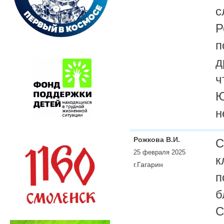
с
Р
п
д
ч
Ю
н
Рожкова В.И.
С
25 февраля 2025
к
г.Гагарин
п
б
С