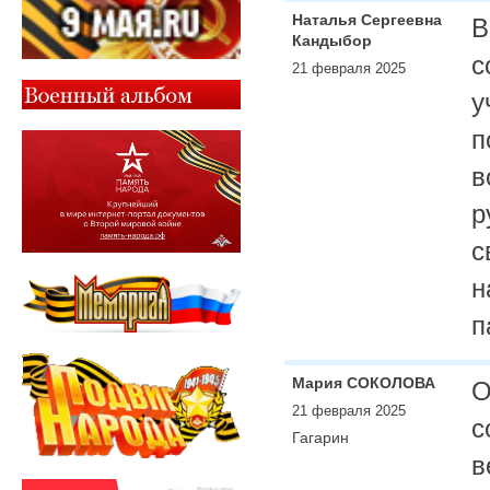
Наталья Сергеевна
В
Кандыбор
с
21 февраля 2025
у
п
в
р
с
н
п
Мария СОКОЛОВА
О
21 февраля 2025
с
Гагарин
в