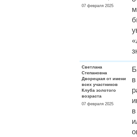
07 февраля 2025
м
б
у
«
з
Светлана
Б
Степановна
в
Дворецкая от имени
всех участников
р
Клуба золотого
возраста
и
07 февраля 2025
в
и
о