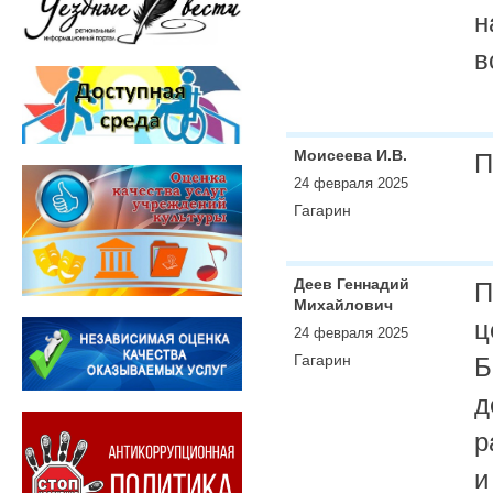
н
в
Моисеева И.В.
П
24 февраля 2025
Гагарин
Деев Геннадий
П
Михайлович
ц
24 февраля 2025
Гагарин
Б
д
р
и