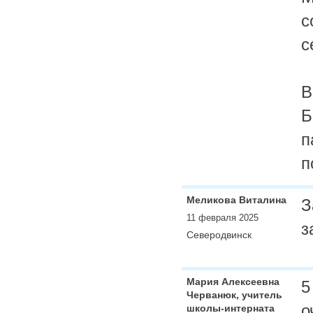
с
с
В
Б
п
п
Меликова Виталина
З
11 февраля 2025
з
Северодвинск
Мария Алексеевна
5
Черванюк, учитель
о
школы-интерната