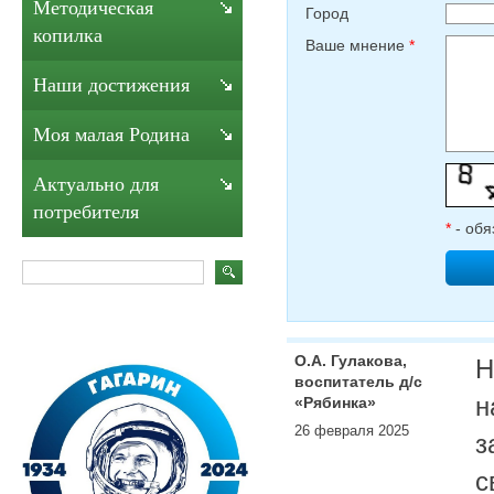
Методическая
Город
копилка
Ваше мнение
*
Наши достижения
Моя малая Родина
Актуально для
потребителя
*
- обя
О.А. Гулакова,
Н
воспитатель д/с
н
«Рябинка»
26 февраля 2025
з
с