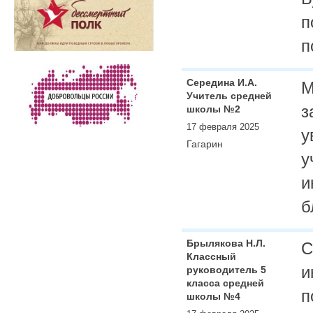
п
п
Середина И.А.
М
Учитель средней
з
школы №2
17 февраля 2025
у
Гагарин
у
и
б
Брылякова Н.Л.
С
Классный
и
руководитель 5
класса средней
п
школы №4