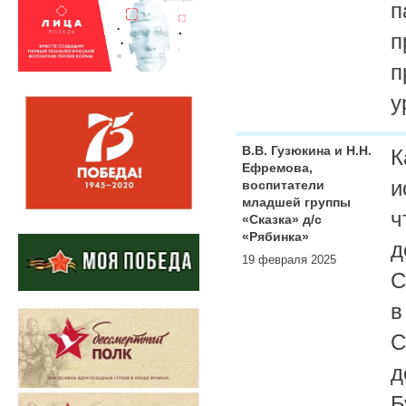
п
п
п
у
В.В. Гузюкина и Н.Н.
К
Ефремова,
и
воспитатели
младшей группы
ч
«Сказка» д/с
«Рябинка»
д
19 февраля 2025
С
в
С
д
Б