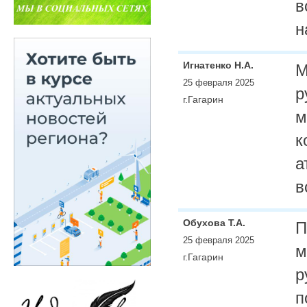
в
н
Игнатенко Н.А.
М
25 февраля 2025
р
г.Гагарин
м
к
а
в
Обухова Т.А.
П
25 февраля 2025
м
г.Гагарин
р
п