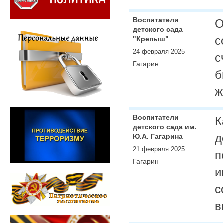
Воспитатели
О
детского сада
с
"Крепыш"
24 февраля 2025
с
Гагарин
б
ж
Воспитатели
К
детского сада им.
д
Ю.А. Гагарина
21 февраля 2025
п
Гагарин
и
с
в