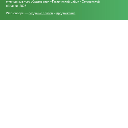
муниципального образования «Гагаринский район» Смоленской
области, 2026
Web-canape —
создание сайтов
и
продвижение