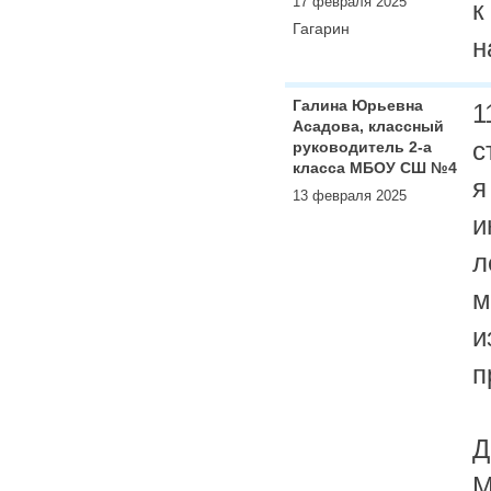
17 февраля 2025
к
Гагарин
н
Галина Юрьевна
1
Асадова, классный
с
руководитель 2-а
класса МБОУ СШ №4
я
13 февраля 2025
и
л
м
и
п
Д
М