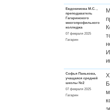
Евдокимова М.С. ,
М
преподаватель
п
Гагаринского
многопрофильного
К
колледжа
07 февраля 2025
т
Гагарин
н
И
и
Софья Панькова,
Х
учащаяся средней
Б
школы №2
07 февраля 2025
м
Гагарин
к
э