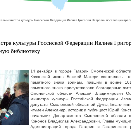
ель министра культуры Россиской Федерации Ивлиев Григорий Петрович посетил централ
стра культуры Россиской Федерации Ивлиев Григо
ьную библиотеку
14 декабря в городе Гагарин Смоленской област
Казанской иконы Божией Матери состоялось то
памятного знака воинам, павшим в войне 18
памятного знака присутствовали благодарные жит
Смоленской области Алексей Владимирович Ост
министра культуры Российской Федерации Ивлие
депутаты Смоленской областной Думы, Благочинны
игумен Александр, историк и публицист Юрий Конс
начальник Департамента Смоленской области п
Кононов Владислав Александрович, Главы муници
Администраций города Гагарин и Гагаринского 