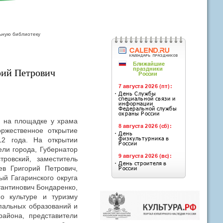
ьную библиотеку
рий Петрович
и на площадке у храма
ржественное открытие
12 года. На открытии
ели города, Губернатор
ровский, заместитель
в Григорий Петрович,
й Гагаринского округа
тантинович Бондаренко,
о культуре и туризму
пальных образований и
района, представители