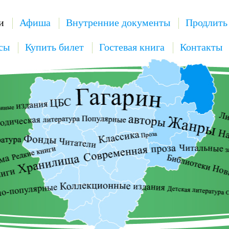
и
Афиша
Внутренние документы
Продлить
сы
Купить билет
Гостевая книга
Контакты