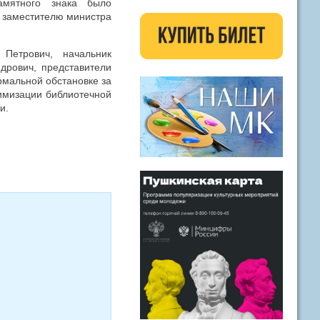
амятного знака было
 заместителю министра
Петрович, начальник
дрович, представители
рмальной обстановке за
имизации библиотечной
и.