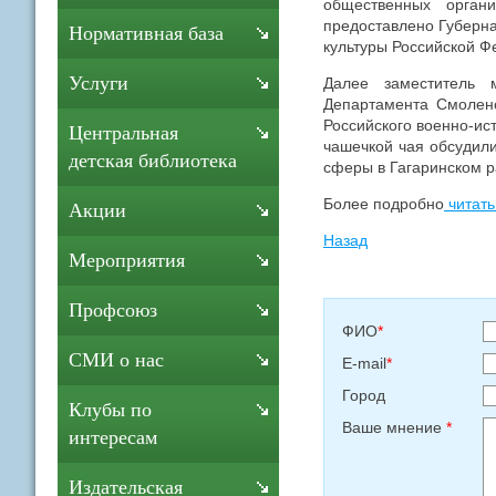
общественных орган
предоставлено Губерн
Нормативная база
культуры Российской Ф
Услуги
Далее заместитель 
Департамента Смоленс
Российского военно-ис
Центральная
чашечкой чая обсудил
детская библиотека
сферы в Гагаринском р
Более подробно
читать
Акции
Назад
Мероприятия
Профсоюз
ФИО
*
СМИ о нас
E-mail
*
Город
Клубы по
Ваше мнение
*
интересам
Издательская