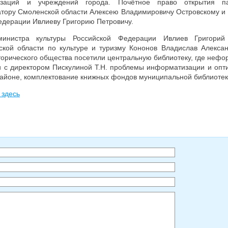
изаций и учреждений города. Почётное право открытия п
атору Смоленской области Алексею Владимировичу Островскому и
едерации Ивлиеву Григорию Петровичу.
министра культуры Российской Федерации Ивлиев Григорий 
кой области по культуре и туризму Кононов Владислав Алексан
торического общества посетили центральную библиотеку, где нефо
и с директором Пискулиной Т.Н. проблемы информатизации и опт
айоне, комплектование книжных фондов муниципальной библиотек
 здесь