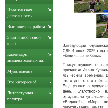
Издательская
деятельность
Выставочная работа
Знай и люби свой
край
Заведующий Клушински
СДК 4 июля 2025 года п
Календарь
«Купальные забавы».
знаменательных дат
Присутствующие познак
праздника Ивана Купалы
Мультимедиа
языческим временам. 
этого дня, о его трёх 
Это интересно!
Ещё узнали о чудодей
день, благотворно 
Литературная
отгадывали купальские 
палитра
«Водяной», «Море во
перетягивании каната. 