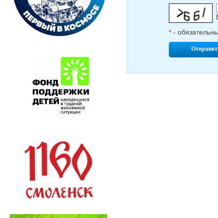
*
- обязательн
Отправит