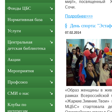
мир!», посвященный Х
Сочи.
Фонды ЦБС
Подробнее>>>
Нормативная база
День спорта: "Эстаф
Услуги
07.02.2014
Центральная
детская библиотека
Акции
Мероприятия
Профсоюз
«Образ женщины в живо
СМИ о нас
рамках Всероссийской
«Жаркие.Зимние.Твои» 
Клубы по
МЦБС» стартовала де
интересам
Олимпийским играм в Со