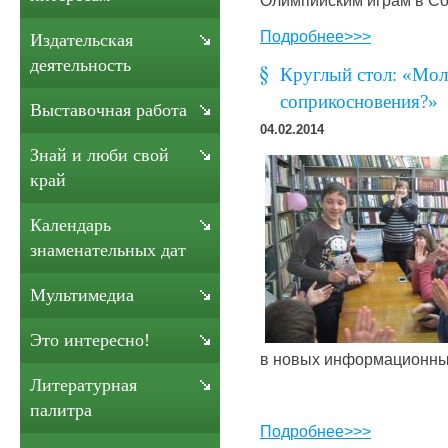
Подробнее>>>
Издательская
деятельность
Круглый стол: «Моло
соприкосновения?»
Выставочная работа
04.02.2014
Знай и люби свой
край
Календарь
знаменательных дат
Мультимедиа
Это интересно!
в новых информационны
Литературная
палитра
Подробнее>>>