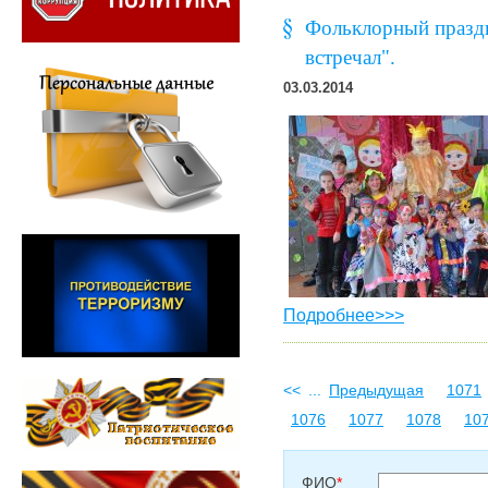
Фольклорный праздн
встречал".
03.03.2014
Подробнее>>>
<<
...
Предыдущая
1071
1076
1077
1078
10
ФИО
*