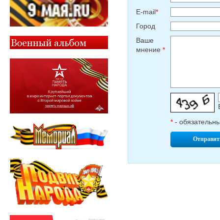
E-mail
*
Город
Ваше
мнение
*
*
- обязательн
Отправит