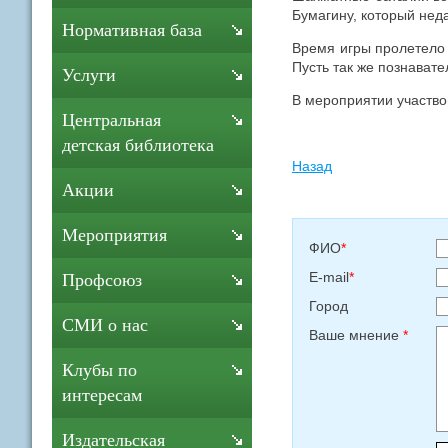
Бумагину, который нед
Нормативная база
Время игры пролетело
Пусть так же познавате
Услуги
В мероприятии участвов
Центральная
детская библиотека
Назад
Акции
Мероприятия
ФИО
*
E-mail
*
Профсоюз
Город
СМИ о нас
Ваше мнение
*
Клубы по
интересам
Издательская