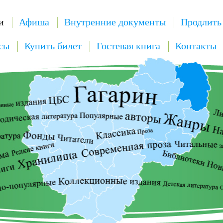
и
Афиша
Внутренние документы
Продлить
сы
Купить билет
Гостевая книга
Контакты