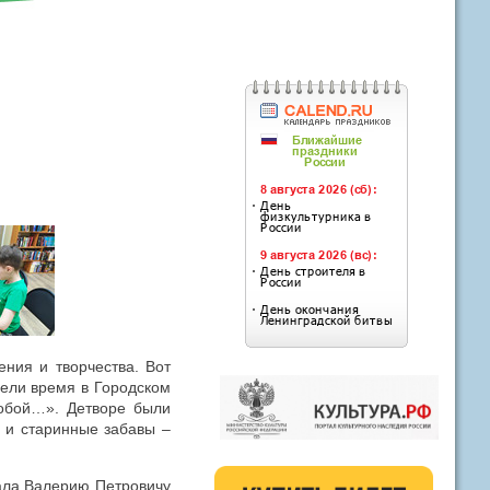
ения и творчества. Вот
вели время в Городском
обой…». Детворе были
 и старинные забавы –
ала Валерию Петровичу