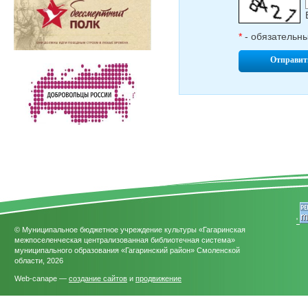
*
- обязательн
Отправит
'
© Муниципальное бюджетное учреждение культуры «Гагаринская
межпоселенческая централизованная библиотечная система»
муниципального образования «Гагаринский район» Смоленской
области, 2026
Web-canape —
создание сайтов
и
продвижение