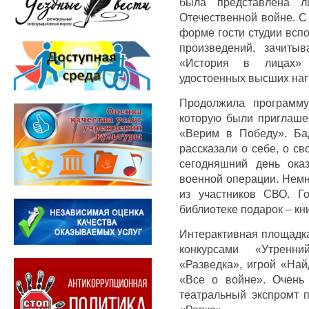
была представлена ли
Отечественной войне. С
форме гости студии всп
произведений, зачитыв
«История в лицах» р
удостоенных высших наг
Продолжила программу
которую были приглаше
«Верим в Победу». Ба
рассказали о себе, о св
сегодняшний день ока
военной операции. Немн
из участников СВО. Го
библиотеке подарок – кни
Интерактивная площадка
конкурсами «Утренн
«Разведка», игрой «Най
«Все о войне». Очень 
театральный экспромт п