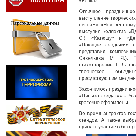
«Репка».
Отличное празднично
выступление творческих
песнями «Неизвестному
выступил коллектив «В
С.), «Катюшу» и «Де
«Поющие сердечки» (р
представил композици
Савельева М. Я.), Т
стихотворение Т. Лавр
творческое объеди
присутствующим медленн
Закончилось празднично
«Письмо солдату» - бы
красочно оформлены.
Во время антрактов гос
стендов. А также выбр
принять участие в бесп