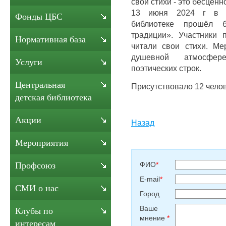
свои стихи - это бесценн
13 июня 2024 г в ц
Фонды ЦБС
библиотеке прошёл 
традиции». Участники 
Нормативная база
читали свои стихи. М
душевной атмосфер
Услуги
поэтических строк.
Центральная
Присутствовало 12 челов
детская библиотека
Акции
Назад
Мероприятия
ФИО
*
Профсоюз
E-mail
*
СМИ о нас
Город
Ваше
Клубы по
мнение
*
интересам