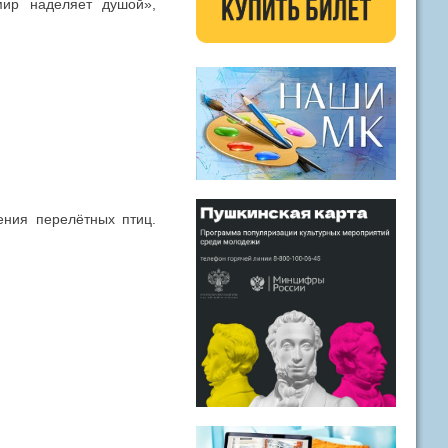
мир наделяет душой»,
ения перелётных птиц.
.