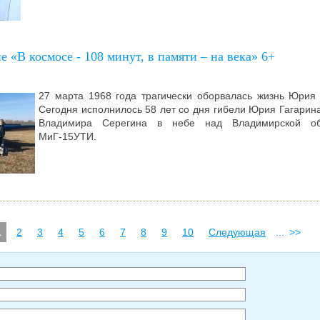
 «В космосе - 108 минут, в памяти – на века» 6+
27 марта 1968 го
да трагически оборвалась жизнь Юрия 
Сегодня исполнилось 58 лет со дня гибели Юрия Гагарина
Владимира Серегина в небе над Владимирской об
МиГ-15УТИ.
1
2
3
4
5
6
7
8
9
10
Следующая
...
>>