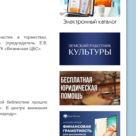
астие в торжествах,
 (председатель Е.В.
УК «Вяземская ЦБС».
ой библиотеки прошло
». В центре внимания
 народу».