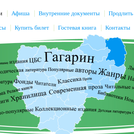
и
Афиша
Внутренние документы
Продлить
сы
Купить билет
Гостевая книга
Контакты