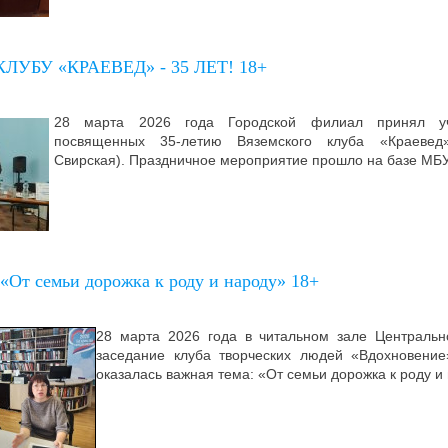
УБУ «КРАЕВЕД» - 35 ЛЕТ! 18+
28 марта 2026 года Городской филиал принял уч
посвященных 35-летию Вяземского клуба «Краевед»
Свирская). Праздничное мероприятие прошло на базе МБ
«От семьи дорожка к роду и народу» 18+
28 марта 2026 года в читальном зале Центральн
заседание клуба творческих людей «Вдохновение
оказалась важная тема: «От семьи дорожка к роду и