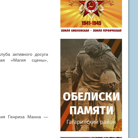
луба активного досуга
иная «Магия сцены»,
ения Генриха Манна —