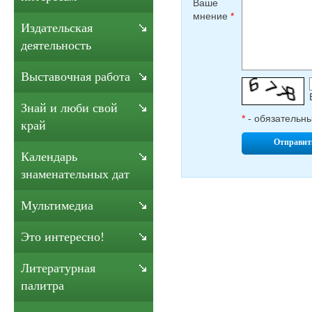
Ваше
мнение
*
Издательская
деятельность
Выставочная работа
Знай и люби свой
*
- обязательн
край
Отправит
Календарь
знаменательных дат
Мультимедиа
Это интересно!
Литературная
палитра