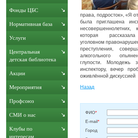
Фонды ЦБС
права, подросток», «Я о
была приглашена инс
Нормативная база
несовершеннолетних, 
которая рассказала 
Услуги
уголовном правонаруше
преступления, соверш
Центральная
алкогольного опьяне
детская библиотека
глупости. Молодежь 
инспектору, вечер пр
Акции
оживлённой дискуссией
Назад
Мероприятия
Профсоюз
ФИО
*
СМИ о нас
E-mail
*
Клубы по
Город
интересам