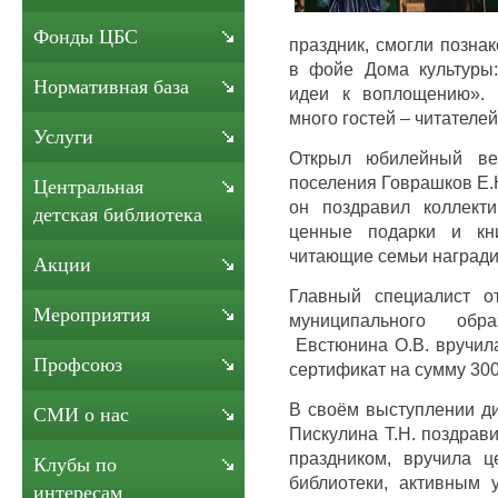
Фонды ЦБС
праздник, смогли позна
в фойе Дома культуры:
Нормативная база
идеи к воплощению». 
много гостей – читателей
Услуги
Открыл юбилейный веч
поселения Говрашков Е.
Центральная
он поздравил коллект
детская библиотека
ценные подарки и кн
читающие семьи награди
Акции
Главный специалист о
Мероприятия
муниципального обр
Евстюнина О.В. вручил
Профсоюз
сертификат на сумму 300
В своём выступлении д
СМИ о нас
Пискулина Т.Н. поздрав
праздником, вручила 
Клубы по
библиотеки, активным 
интересам