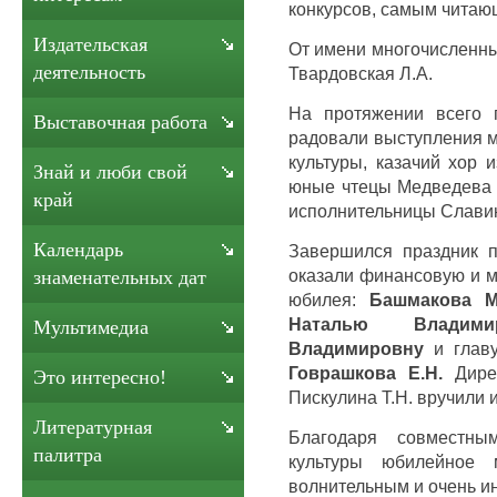
конкурсов, самым читаю
Издательская
От имени многочисленны
деятельность
Твардовская Л.А.
На протяжении всего 
Выставочная работа
радовали выступления 
культуры, казачий хор 
Знай и люби свой
юные чтецы Медведева 
край
исполнительницы Славинс
Календарь
Завершился праздник п
оказали финансовую и 
знаменательных дат
юбилея:
Башмакова М
Наталью Владими
Мультимедиа
Владимировну
и глав
Говрашкова Е.Н.
Дире
Это интересно!
Пискулина Т.Н. вручили 
Литературная
Благодаря совместн
палитра
культуры юбилейное 
волнительным и очень и