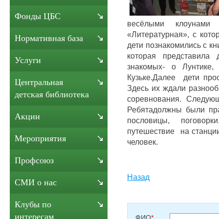
Фонды ЦБС
весёлыми клоунами
«Литературная», с кото
Нормативная база
дети познакомились с кн
которая представила
Услуги
знакомых- о Лунтике
Кузьке.Далее дети про
Центральная
Здесь их ждали разнооб
детская библиотека
соревнования. Следующ
Ребятадолжны были пра
Акции
пословицы, поговорки
путешествие на станции
Мероприятия
человек.
Профсоюз
Назад
СМИ о нас
Клубы по
интересам
ФИО
*