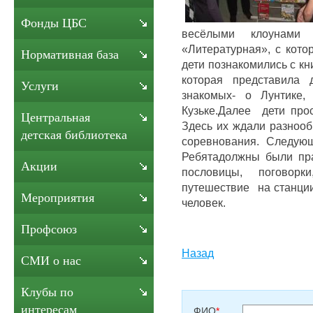
Фонды ЦБС
весёлыми клоунами
«Литературная», с кото
Нормативная база
дети познакомились с кн
которая представила
Услуги
знакомых- о Лунтике
Кузьке.Далее дети про
Центральная
Здесь их ждали разнооб
детская библиотека
соревнования. Следующ
Ребятадолжны были пра
Акции
пословицы, поговорки
путешествие на станции
Мероприятия
человек.
Профсоюз
Назад
СМИ о нас
Клубы по
интересам
ФИО
*