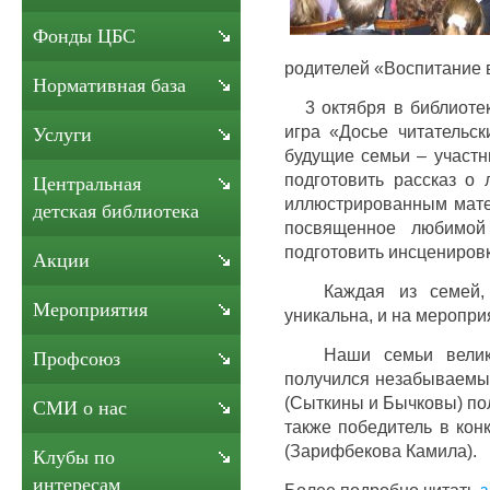
Фонды ЦБС
родителей «Воспитание 
Нормативная база
3 октября в библиотек
игра «Досье читательск
Услуги
будущие семьи – участн
подготовить рассказ о 
Центральная
иллюстрированным мате
детская библиотека
посвященное любимой
подготовить инсцениров
Акции
Каждая из семей, п
Мероприятия
уникальна, и на меропри
Наши семьи великоле
Профсоюз
получился незабываемым
(Сыткины и Бычковы) по
СМИ о нас
также победитель в кон
(Зарифбекова Камила).
Клубы по
интересам
Более подробно читать
з