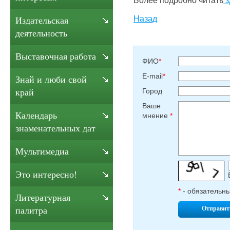
Назад
Издательская
деятельность
Выставочная работа
ФИО
*
E-mail
*
Знай и люби свой
Город
край
Ваше
Календарь
мнение
*
знаменательных дат
Мультимедиа
Это интересно!
*
- обязательн
Литературная
Отправит
палитра