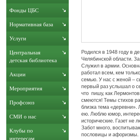
Фонды ЦБС
Нормативная база
Услуги
Родился в 1948 году в д
Центральная
Челябинской области. За
детская библиотека
Служил в армии. Основн
работал всем, кем тольк
Акции
семью. У нас с женой – с
первый раз услышал о се
Мероприятия
что пишу, как Лермонтов
смеются! Темы стихов ра
Профсоюз
близка тема «деревни». 
ею. Люблю юмор, интерес
СМИ о нас
исторические. Газет не 
Забот много, воспитыва
Клубы по
пословицы и афоризмы. Р
интересам