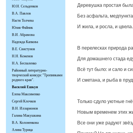
Деревушка простая была
Ю.Н. Сельденков
В.А. Павлов
Без асфальта, медпункта
Настя Толчева
И жила, и росла, и цвела.
Юлия Файник
В.И. Абрамова
Надежда Капкова
В перелесках природа р
В.Е. Свистунов
Н.Н. Кеженов
Для домашнего стада еду
Н.А. Беспаленко
Всё тут было: и сало и си
Районный литературно-
творческий конкурс "Тропинками
И сметана, и рыба в пруд
родного края".
Василий Ешкун
Елена Максименко
Только сдуло уютные гнё
Сергей Клочков
В.Н. Илларионов
Новым временем этих ж
Галина Макушкина
Все они уже радуют звёз
В.А. Колоненкова
Алина Турица