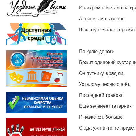
И вихрем взлетало на кр
А ныне- лишь ворон
Всю эту печаль сторожит.
По краю дороги
Бежит одинокий кустарни
Он путнику, вряд ли,
Усталому песню споёт.
Последней травою
Ещё зеленеет татарник.
И, кажется, больше
Сюда уж никто не придёт