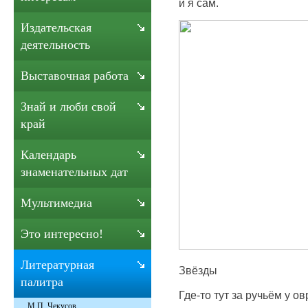
и я сам.
Издательская
деятельность
Выставочная работа
Знай и люби свой
край
Календарь
знаменательных дат
Мультимедиа
Это интересно!
Литературная
Звёзды
палитра
Где-то тут за ручьём у ов
М.П. Чекусов