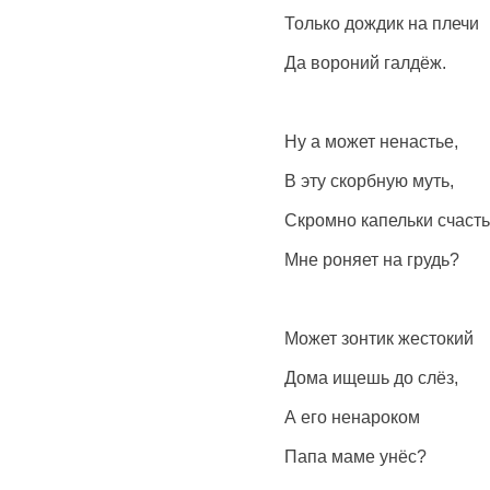
Только дождик на плечи
Да вороний галдёж.
Ну а может ненастье,
В эту скорбную муть,
Скромно капельки счаст
Мне роняет на грудь?
Может зонтик жестокий
Дома ищешь до слёз,
А его ненароком
Папа маме унёс?