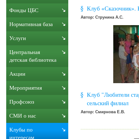
Клуб «Сказочник». 
Фонды ЦБС
Автор: Струнина А.С.
Нормативная база
Услуги
Центральная
детская библиотека
Акции
Мероприятия
Клуб "Любители ста
Профсоюз
сельский филиал
Автор: Смирнова Е.В.
СМИ о нас
Клубы по
интересам