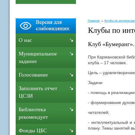
Главная
Клубы по интересам
Клубы по инт
О нас
Клуб «Бумеранг».
Муниципальное
При Кармановской библ
задание
клуба – 17 человек.
Цель – удовлетворение
Голосование
Задачи:
Заполнить отчет
- помощь в реализаци
ЦСЗИ
- формирование духовн
Библиотека
читателей;
рекомендует
- интеллектуальный и 
плану. Темы занятий в
Фонды ЦБС