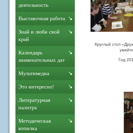
деятельность
Выставочная работа
Знай и люби свой
край
Круглый стол «Дру
умейт
Календарь
знаменательных дат
Год 201
Мультимедиа
Это интересно!
Литературная
палитра
Методическая
копилка