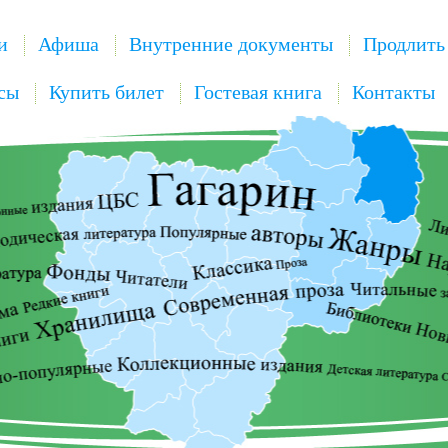
и
Афиша
Внутренние документы
Продлить
сы
Купить билет
Гостевая книга
Контакты