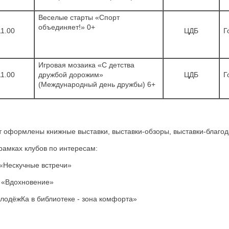
Веселые старты «Спорт
объединяет!» 0+
11.00
ЦДБ
Г
Игровая мозаика «С детства
11.00
дружбой дорожим»
ЦДБ
Г
(Международный день дружбы) 6+
т оформлены книжные выставки, выставки-обзоры, выставки-благод
рамках клубов по интересам:
 «Нескучные встречи»
й «Вдохновение»
лодёжКа в библиотеке - зона комфорта»