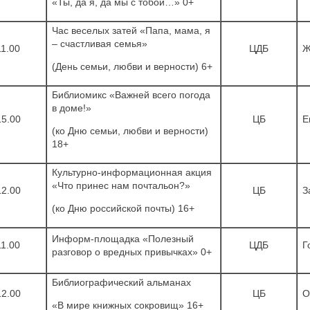
«Ты, да я, да мы с тобой…» 0+
Час веселых затей «Папа, мама, я
– счастливая семья»
11.00
ЦДБ
Ж
(День семьи, любви и верности) 6+
Библиомикс «Важней всего погода
в доме!»
15.00
ЦБ
Е
(ко Дню семьи, любви и верности)
18+
Культурно-информационная акция
«Что принес нам почтальон?»
12.00
ЦБ
З
(ко Дню российской почты) 16+
Информ-площадка «Полезный
11.00
ЦДБ
Г
разговор о вредных привычках» 0+
Библиографический альманах
12.00
ЦБ
О
«В мире книжных сокровищ» 16+