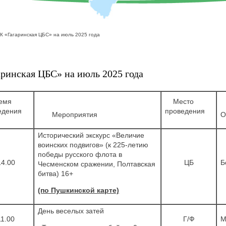
К «Гагаринская ЦБС» на июль 2025 года
ринская ЦБС» на июль 2025 года
мя
Место
едения
проведения
Мероприятия
О
Исторический экскурс «Величие
воинских подвигов» (к 225-летию
победы русского флота в
14.00
ЦБ
Б
Чесменском сражении, Полтавская
битва) 16+
(по Пушкинской карте)
День веселых затей
11.00
Г/Ф
М