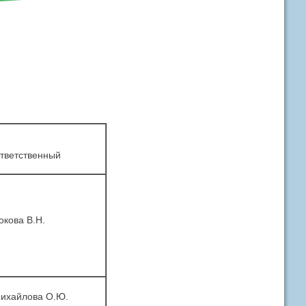
тветственный
окова В.Н.
ихайлова О.Ю.