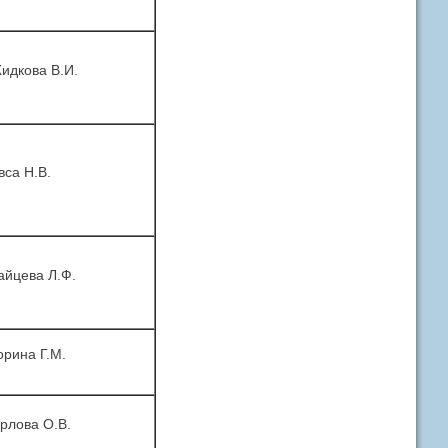
идкова В.И.
вса Н.В.
айцева Л.Ф.
орина Г.М.
рлова О.В.