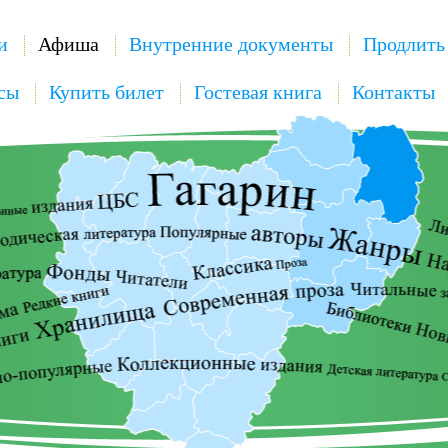
и
Афиша
Внутренние документы
Продлить
сы
Купить билет
Гостевая книга
Контакты