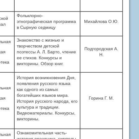
Фольклорно-
ской
этнографическая программа
Михайлова О.Ю.
иал
в Сырную седмицу
Знакомство с жизнью и
льная
творчеством детской
Подгородская А.
кая
поэтессы А. Л. Барто, чтение
Н.
ее стихов. Конкурсы и
тека
викторины. Обзор книг.
История возникновения Дня,
появления русского языка
льная
как одного из самых
богатейших языков мира.
кая
Горина Г. М.
История русского народа, его
культура и традиции.
тека
Видеоматериалы. Конкурсы,
викторины.
Ознакомительная часть-
льная
история праздника, символы