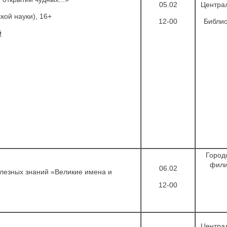
05.02
Центра
кой науки), 16+
12-00
Библио
й
Город
фил
06.02
лезных знаний «Великие имена и
12-00
Центра