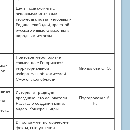
Цель: познакомить с
основными мотивами
творчества поэта: любовью к
Родине, свободой, красотой
русского языка, близостью к
народным истокам.
Правовое мероприятие
совместно с Гагаринской
ской
территориальной
Михайлова О.Ю.
иал
избирательной комиссией
Смоленской области.
льная
История и традиции
праздника, его основатели.
Подгородская А.
кая
Рассказ о создании книги,
Н.
видео. Конкурсы, игры.
тека
В программе: исторические
факты, выступления