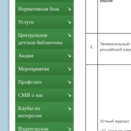
Нормативная база
Услуги
Центральная
детская библиотека
Увлекательный 
2.
российской нау
Акции
Мероприятия
Профсоюз
СМИ о нас
Клубы по
интересам
Устный журнал
Издательская
«О, сколько нам