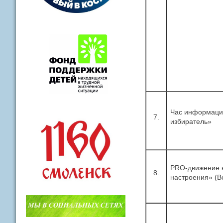
Час информации
7.
избиратель»
PRO-движение к
8.
настроения» (В