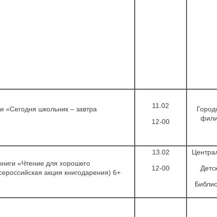
11.02
 «Сегодня школьник – завтра
Город
фил
12-00
13.02
Центра
ниги «Чтение для хорошего
12-00
Детс
сероссийская акция книгодарения) 6+
Библио