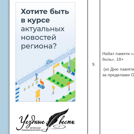
Набат памяти «
боль», 18+
9.
(ко Дню памяти
за пределами О