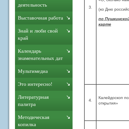
деятельность
3.
(ко Дню российс
Выставочная работа
по Пушкинско
карте
Знай и люби свой
край
Календарь
знаменательных дат
Мультимедиа
Это интересно!
Литературная
Калейдоскоп по
4.
открытия»
палитра
Методическая
копилка