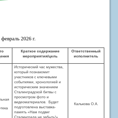
февраль 2026 г.
то
Краткое содержание
Ответственный
ения
мероприятия/цель
исполнитель
Исторический час мужества,
который познакомит
участников с ключевыми
событиями, хронологией и
историческим значением
Сталинградской битвы с
просмотром фото и
льная
видеоматериалов. Будет
Калькова О.А.
подготовлена выставка-
тека
память «Нам подвиг
Сталинграда не забыть!»