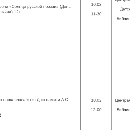
10.02
речи «Солнце русской поэзии» (День
Детс
ушкина) 12+
11-30
Библио
н наша слава!» (ко Дню памяти А.С.
10.02
Центра
+
12-00
Библио
й