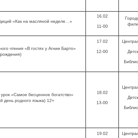
16.02
Город
диций «Как на масляной неделе…»
фил
11-00
17.02
Центра
ого чтения «В гостях у Агнии Барто»
12-00
Детс
 рождения)
Библио
Центра
18.02
урок «Самое бесценное богатство»
Детс
 день родного языка) 12+
13-00
Библио
19.02
Центра