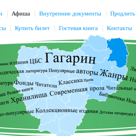
и
Афиша
Внутренние документы
Продлить
сы
Купить билет
Гостевая книга
Контакты