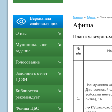
Главная
Афиша
План куль
Афиша
О нас
План культурно-м
Муниципальное
№
задание
На
п/п
Голосование
Заполнить отчет
ЦСЗИ
Час мужества «
Дню воинской с
Библиотека
войсками немец
рекомендует
1.
битве), 16+
по Пушкинско
Фонды ЦБС
карте