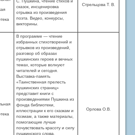
С. Пушкина, чтение стихов и
Стрельцова Т. В.
сказок, инсценировка
кая
отрывка из произведения
поэта. Видео, конкурсы,
тека
викторины.
В программе — чтение
избранных стихотворений и
отрывков из произведений,
разговор об образах
пушкинских героев и вечных
темах, которые волнуют
читателей и сегодня.
Выставка-память
«Таинственная прелесть
пушкинских страниц»
представит книги с
произведениями Пушкина из
льная
фонда библиотеки,
Орлова О.В.
иллюстрации к его сказкам и
тека
поэмам, а также материалы,
помогающие лучше
почувствовать красоту и силу
пушкинского слова.