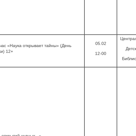
Центра
05.02
час «Наука открывает тайны» (День
Детс
ки) 12+
12-00
Библио
 открытий чудных...»