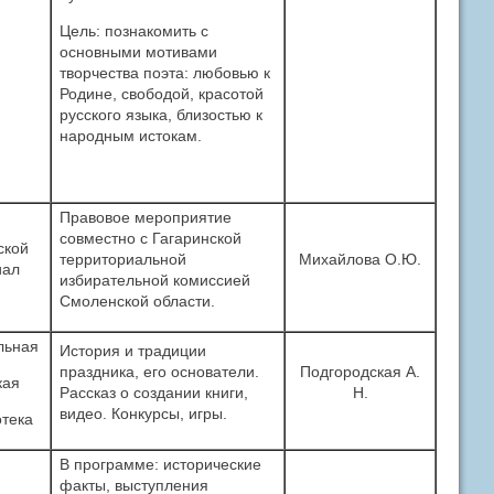
Цель: познакомить с
основными мотивами
творчества поэта: любовью к
Родине, свободой, красотой
русского языка, близостью к
народным истокам.
Правовое мероприятие
совместно с Гагаринской
ской
территориальной
Михайлова О.Ю.
иал
избирательной комиссией
Смоленской области.
льная
История и традиции
праздника, его основатели.
Подгородская А.
кая
Рассказ о создании книги,
Н.
видео. Конкурсы, игры.
тека
В программе: исторические
факты, выступления