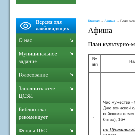
Главная
Афиша
План куль
Афиша
О нас
План культурно-м
Муниципальное
№
задание
На
п/п
Голосование
Заполнить отчет
ЦСЗИ
Час мужества «
Дню воинской с
Библиотека
войсками немец
рекомендует
1.
битве), 16+
по Пушкинско
Фонды ЦБС
карте