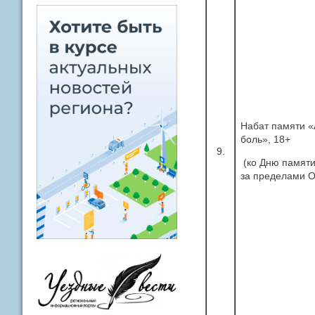
Набат памяти «
боль», 18+
9.
(ко Дню памяти
за пределами О