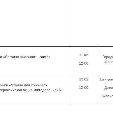
11.02
 «Сегодня школьник – завтра
Город
фил
12-00
13.02
Центра
ниги «Чтение для хорошего
12-00
Детс
сероссийская акция книгодарения) 6+
Библио