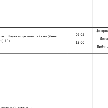
Центра
05.02
час «Наука открывает тайны» (День
Детс
ки) 12+
12-00
Библио
 открытий чудных...»