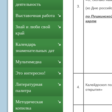
деятельность
3.
(ко Дню российс
Выставочная работа
по Пушкинско
карте
Знай и люби свой
край
Календарь
знаменательных дат
Мультимедиа
Это интересно!
Литературная
Калейдоскоп по
4.
открытия»
палитра
Методическая
копилка