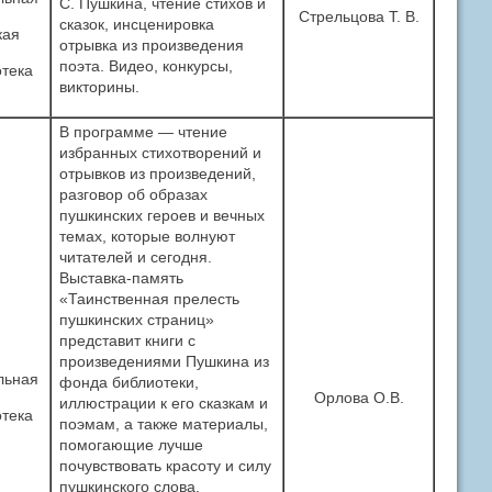
С. Пушкина, чтение стихов и
Стрельцова Т. В.
сказок, инсценировка
кая
отрывка из произведения
поэта. Видео, конкурсы,
тека
викторины.
В программе — чтение
избранных стихотворений и
отрывков из произведений,
разговор об образах
пушкинских героев и вечных
темах, которые волнуют
читателей и сегодня.
Выставка-память
«Таинственная прелесть
пушкинских страниц»
представит книги с
произведениями Пушкина из
льная
фонда библиотеки,
Орлова О.В.
иллюстрации к его сказкам и
тека
поэмам, а также материалы,
помогающие лучше
почувствовать красоту и силу
пушкинского слова.