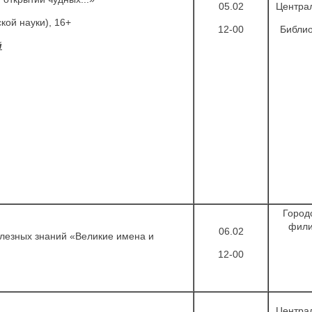
05.02
Центра
кой науки), 16+
12-00
Библио
й
Город
фил
06.02
лезных знаний «Великие имена и
12-00
Центра