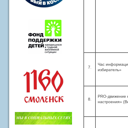
Час информации
7.
избиратель»
PRO-движение к
8.
настроения» (В