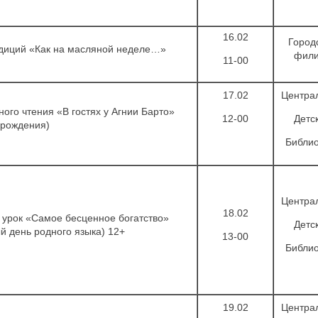
16.02
Город
диций «Как на масляной неделе…»
фил
11-00
17.02
Центра
ого чтения «В гостях у Агнии Барто»
12-00
Детс
 рождения)
Библио
Центра
18.02
урок «Самое бесценное богатство»
Детс
 день родного языка) 12+
13-00
Библио
19.02
Центра