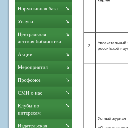
Нормативная база
Услуги
Центральная
детская библиотека
Увлекательный 
2.
российской нау
Акции
Мероприятия
Профсоюз
СМИ о нас
Клубы по
интересам
Устный журнал
Издательская
«О, сколько нам