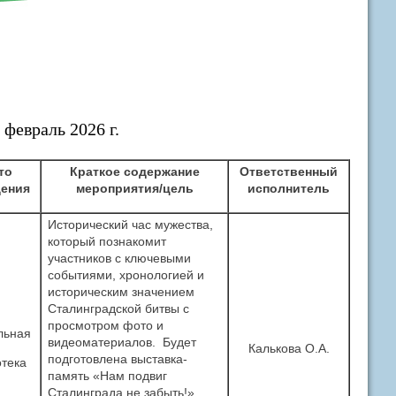
февраль 2026 г.
то
Краткое содержание
Ответственный
ения
мероприятия/цель
исполнитель
Исторический час мужества,
который познакомит
участников с ключевыми
событиями, хронологией и
историческим значением
Сталинградской битвы с
просмотром фото и
льная
видеоматериалов. Будет
Калькова О.А.
подготовлена выставка-
тека
память «Нам подвиг
Сталинграда не забыть!»