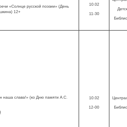
10.02
речи «Солнце русской поэзии» (День
Детс
ушкина) 12+
11-30
Библио
н наша слава!» (ко Дню памяти А.С.
10.02
Центра
+
12-00
Библио
й