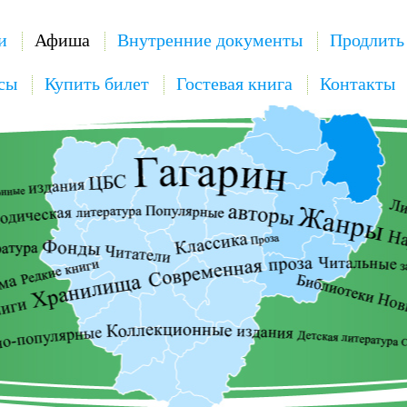
и
Афиша
Внутренние документы
Продлить
сы
Купить билет
Гостевая книга
Контакты