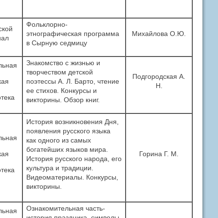
Фольклорно-
ской
этнографическая программа
Михайлова О.Ю.
иал
в Сырную седмицу
Знакомство с жизнью и
льная
творчеством детской
Подгородская А.
кая
поэтессы А. Л. Барто, чтение
Н.
ее стихов. Конкурсы и
тека
викторины. Обзор книг.
История возникновения Дня,
появления русского языка
льная
как одного из самых
богатейших языков мира.
кая
Горина Г. М.
История русского народа, его
культура и традиции.
тека
Видеоматериалы. Конкурсы,
викторины.
Ознакомительная часть-
льная
история праздника, символы