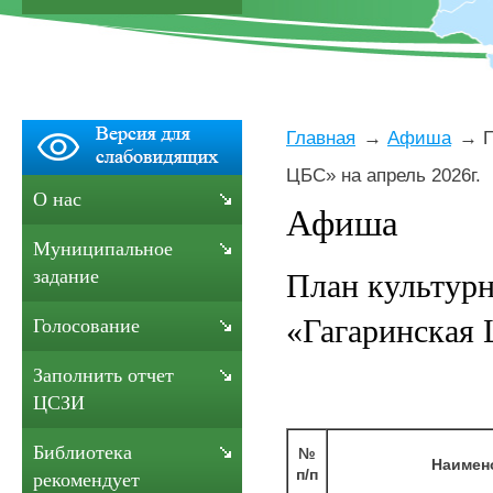
Главная
Афиша
П
ЦБС» на апрель 2026г.
О нас
Афиша
Муниципальное
задание
План культур
«Гагаринская 
Голосование
Заполнить отчет
ЦСЗИ
Библиотека
№
Наимен
п/п
рекомендует