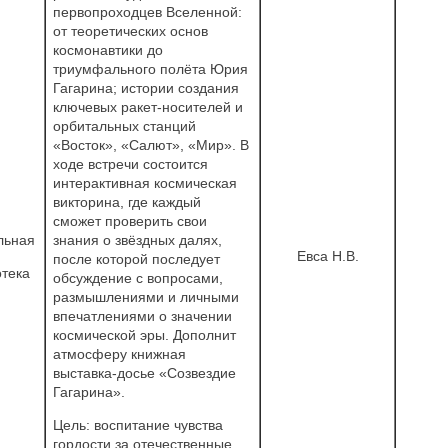
первопроходцев Вселенной:
от теоретических основ
космонавтики до
триумфального полёта Юрия
Гагарина; истории создания
ключевых ракет-носителей и
орбитальных станций
«Восток», «Салют», «Мир». В
ходе встречи состоится
интерактивная космическая
викторина, где каждый
сможет проверить свои
льная
знания о звёздных далях,
Евса Н.В.
после которой последует
тека
обсуждение с вопросами,
размышлениями и личными
впечатлениями о значении
космической эры. Дополнит
атмосферу книжная
выставка-досье «Созвездие
Гагарина».
Цель: воспитание чувства
гордости за отечественные