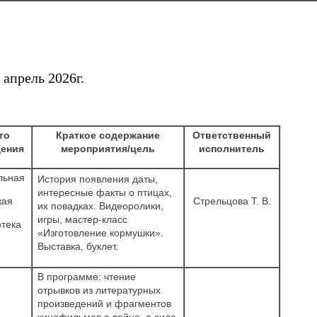
апрель 2026г.
то
Краткое содержание
Ответственный
ения
мероприятия/цель
исполнитель
льная
История появления даты,
интересные факты о птицах,
кая
Стрельцова Т. В.
их повадках. Видеоролики,
игры, мастер-класс
тека
«Изготовление кормушки».
Выставка, буклет.
В программе: чтение
отрывков из литературных
произведений и фрагментов
кинофильмов о войне, о силе