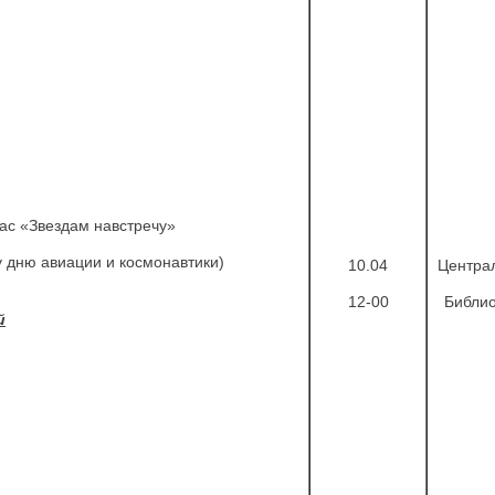
ас «Звездам навстречу»
 дню авиации и космонавтики)
10.04
Центра
12-00
Библио
й