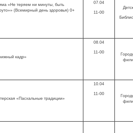
07.04
мма «Не теряем ни минуты, быть
Детс
руто»» (Всемирный день здоровья) 0+
11-00
Библио
08.04
11-00
Город
нижный кадр»
фил
10.04
11-00
Город
стерская «Пасхальные традиции»
фил