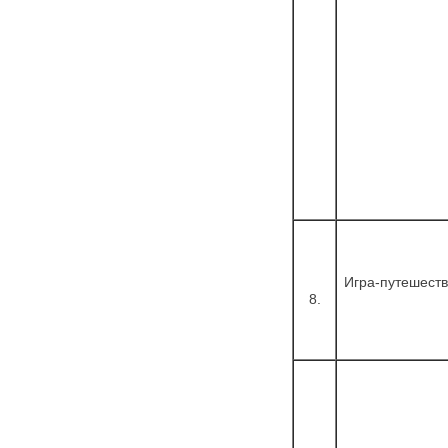
Игра-путешеств
8.