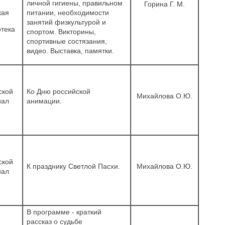
личной гигиены, правильном
Горина Г. М.
кая
питании, необходимости
занятий физкультурой и
тека
спортом. Викторины,
спортивные состязания,
видео. Выставка, памятки.
ской
Ко Дню российской
Михайлова О.Ю.
иал
анимации.
ской
К празднику Светлой Пасхи.
Михайлова О.Ю.
иал
В программе - краткий
рассказ о судьбе