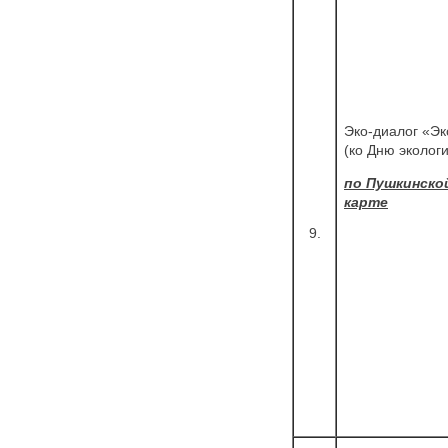
Эко-диалог «Эк
(ко Дню эколог
по Пушкинско
карте
9.