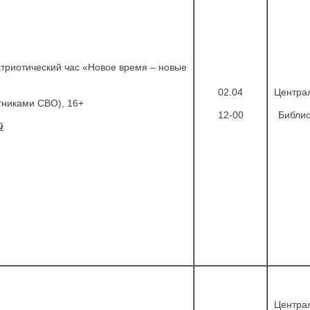
триотический час «Новое время – новые
02.04
Центра
стниками СВО), 16+
12-00
Библио
й
Центра