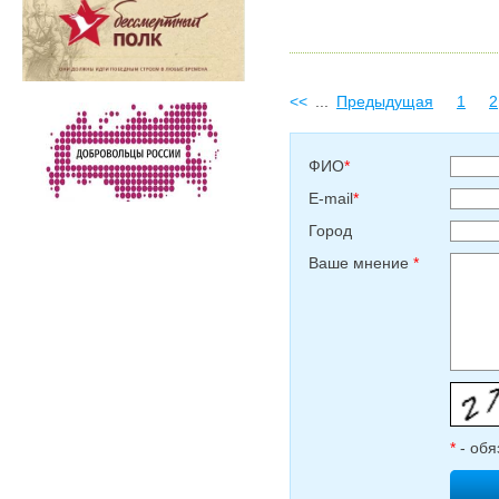
<<
...
Предыдущая
1
2
ФИО
*
E-mail
*
Город
Ваше мнение
*
*
- обя