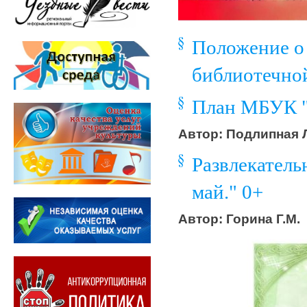
Положение о
библиотечной
План МБУК "
Автор: Подлипная Л
Развлекатель
май." 0+
Автор: Горина Г.М.